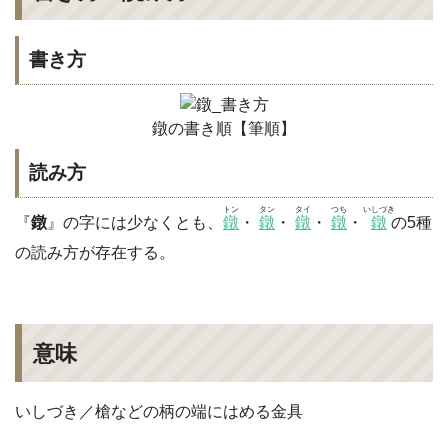
書き方
鐓の書き順【筆順】
読み方
トン
タン
タイ
つち
いしづき
『
鐓
』の字には少なくとも、
鐓
・
鐓
・
鐓
・
鐓
・
鐓
の5種
の読み方が存在する。
意味
いしづき／槍などの柄の端にはめる金具