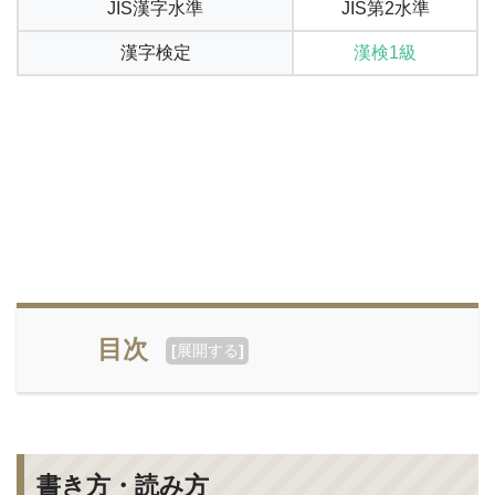
JIS漢字水準
JIS第2水準
漢字検定
漢検1級
目次
[
展開する
]
書き方・読み方