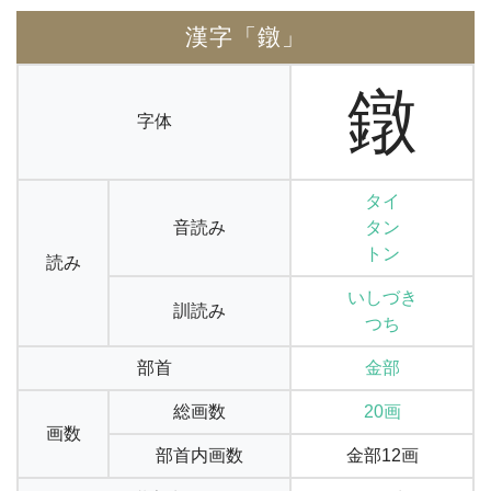
漢字「鐓」
鐓
字体
タイ
音読み
タン
トン
読み
いしづき
訓読み
つち
部首
金部
総画数
20画
画数
部首内画数
金部12画