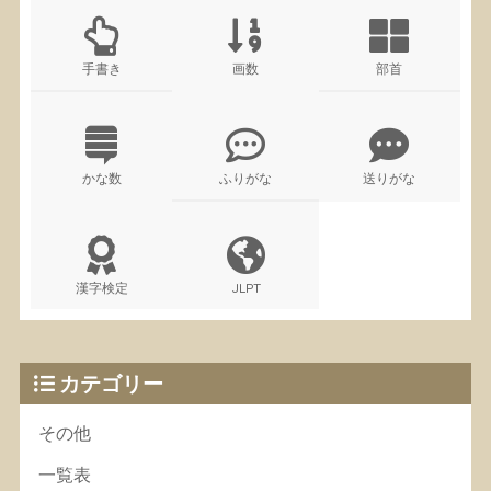
手書き
画数
部首
かな数
ふりがな
送りがな
漢字検定
JLPT
カテゴリー
その他
一覧表