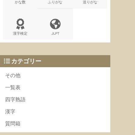
かな数
ふりがな
送りがな
漢字検定
JLPT
カテゴリー
その他
一覧表
四字熟語
漢字
質問箱