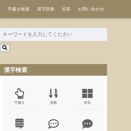
手書き検索
漢字辞典
沿革
お問い合わせ
漢字検索
手書き
画数
部首