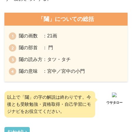
「闥」についての総括
闥の画数 ：21画
闥の部首 ： 門
闥の読み方：タツ・タチ
闥の意味 ：宮中／宮中の小門
以上で「闥」の字の解説は終わりです。今
ウサタロー
後とも受験勉強・資格取得・自己学習にモ
ジナビをお役立てください。