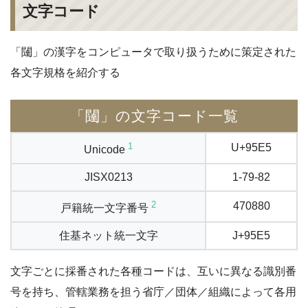
文字コード
「闥」の漢字をコンピュータで取り扱うために策定された
各文字規格を紹介する
「闥」の文字コード一覧
1
U+95E5
Unicode
JISX0213
1-79-82
2
470880
戸籍統一文字番号
住基ネット統一文字
J+95E5
文字ごとに採番された各種コードは、互いに異なる識別番
号を持ち、管轄業務を担う省庁／団体／組織によって各用