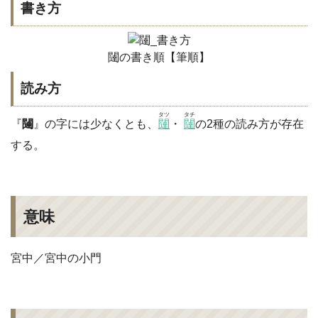
書き方
闥の書き順【筆順】
読み方
タツ
タチ
『
闥
』の字には少なくとも、
闥
・
闥
の2種の読み方が存在
する。
意味
宮中／宮中の小門