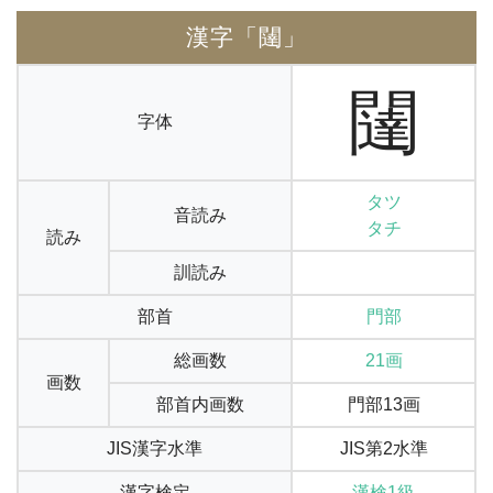
漢字「闥」
闥
字体
タツ
音読み
タチ
読み
訓読み
部首
門部
総画数
21画
画数
部首内画数
門部13画
JIS漢字水準
JIS第2水準
漢字検定
漢検1級