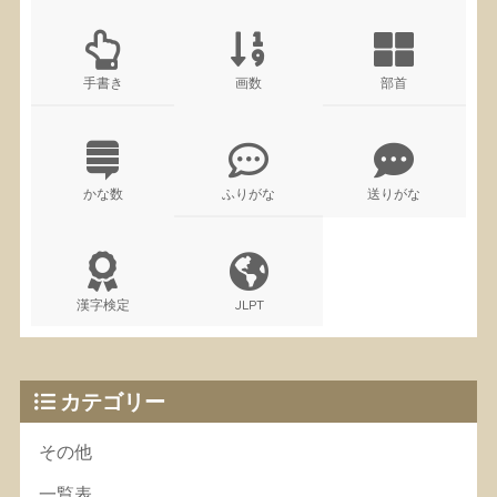
手書き
画数
部首
かな数
ふりがな
送りがな
漢字検定
JLPT
カテゴリー
その他
一覧表