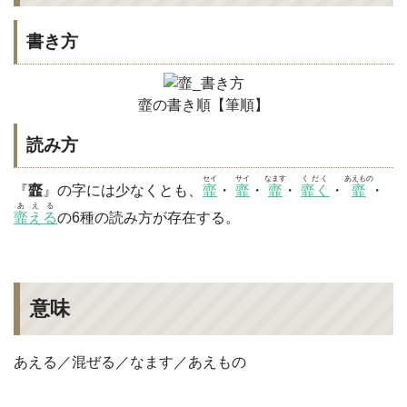
書き方
韲の書き順【筆順】
読み方
セイ
サイ
なます
くだく
あえもの
『
韲
』の字には少なくとも、
韲
・
韲
・
韲
・
韲く
・
韲
・
あえる
韲える
の6種の読み方が存在する。
意味
あえる／混ぜる／なます／あえもの