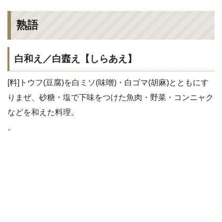
熟語
白和え／白韲え【しらあえ】
[料]トウフ(豆腐)を白ミソ(味噌)・白ゴマ(胡麻)とともにす
りまぜ、砂糖・塩で下味をつけた魚肉・野菜・コンニャク
などを和えた料理。
。