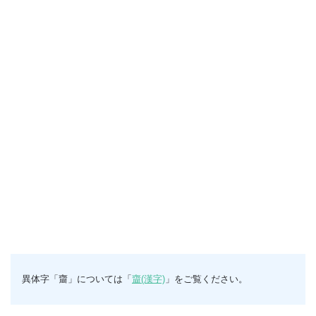
異体字「齏」については「
齏(漢字)
」をご覧ください。