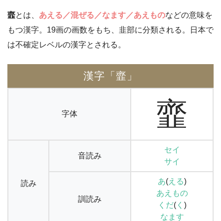
韲
とは、
あえる／混ぜる／なます／あえもの
などの意味を
もつ漢字。19画の画数をもち、韭部に分類される。日本で
は不確定レベルの漢字とされる。
漢字「韲」
韲
字体
セイ
音読み
サイ
あ
(
える
)
読み
あえもの
訓読み
くだ
(
く
)
なます