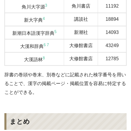
3
角川書店
11192
角川大字源
4
講談社
18894
新大字典
5
新潮社
14093
新潮日本語漢字辞典
6
7
大修館書店
43249
大漢和辞典
8
大修館書店
12785
大漢語林
辞書の巻頭や巻末、別巻などに記載された検字番号を用い
ることで、漢字の掲載ページ・掲載位置を容易に特定する
ことができる。
まとめ