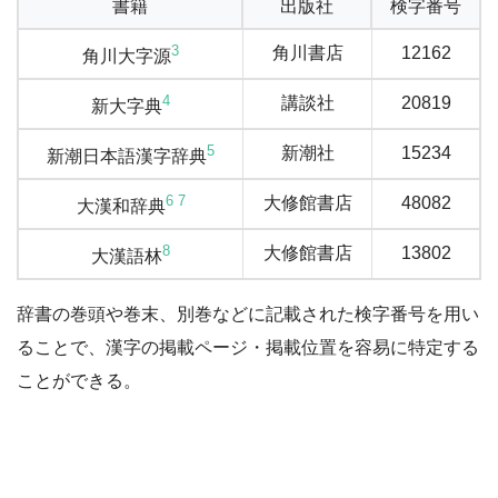
書籍
出版社
検字番号
3
角川書店
12162
角川大字源
4
講談社
20819
新大字典
5
新潮社
15234
新潮日本語漢字辞典
6
7
大修館書店
48082
大漢和辞典
8
大修館書店
13802
大漢語林
辞書の巻頭や巻末、別巻などに記載された検字番号を用い
ることで、漢字の掲載ページ・掲載位置を容易に特定する
ことができる。