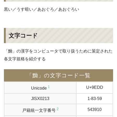
黒い／うす暗い／あおぐろ／あおぐろい
文字コード
「黝」の漢字をコンピュータで取り扱うために策定された
各文字規格を紹介する
「黝」の文字コード一覧
1
U+9EDD
Unicode
JISX0213
1-83-59
2
543910
戸籍統一文字番号