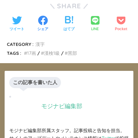
SHARE
LINE
ツイート
シェア
はてブ
Pocket
CATEGORY :
漢字
TAGS :
17画
漢検1級
黑部
この記事を書いた人
モジナビ編集部
モジナビ編集部所属スタッフ。記事投稿と告知を担当。