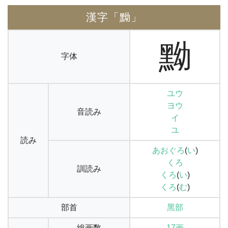
漢字「黝」
黝
字体
ユウ
ヨウ
音読み
イ
ユ
読み
あおぐろ
(
い
)
くろ
訓読み
くろ
(
い
)
くろ
(
む
)
部首
黑部
総画数
17画