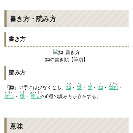
書き方・読み方
書き方
黝の書き順【筆順】
読み方
ヨウ
ユウ
ユ
イ
くろむ
『
黝
』の字には少なくとも、
黝
・
黝
・
黝
・
黝
・
黝む
・
くろい
くろ
あおぐろい
黝い
・
黝
・
黝い
の8種の読み方が存在する。
意味