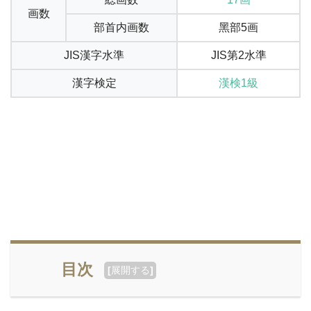
画数
部首内画数
黑部5画
JIS漢字水準
JIS第2水準
漢字検定
漢検1級
目次
[
展開する
]