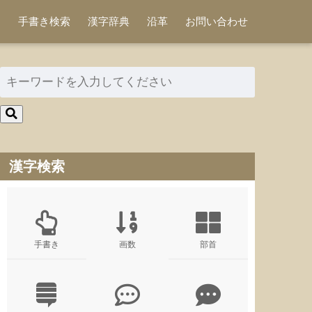
手書き検索
漢字辞典
沿革
お問い合わせ
漢字検索
手書き
画数
部首