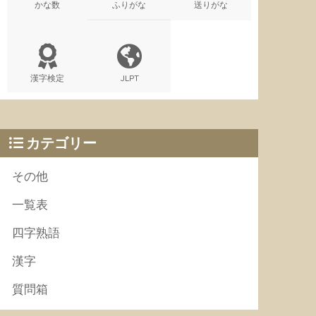
かな数
ふりがな
送りがな
漢字検定
JLPT
カテゴリー
その他
一覧表
四字熟語
漢字
質問箱