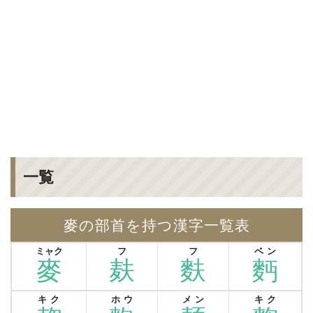
一覧
麥の部首を持つ漢字一覧表
ミャク
フ
フ
ベン
麥
麸
麩
麪
キク
ホウ
メン
キク