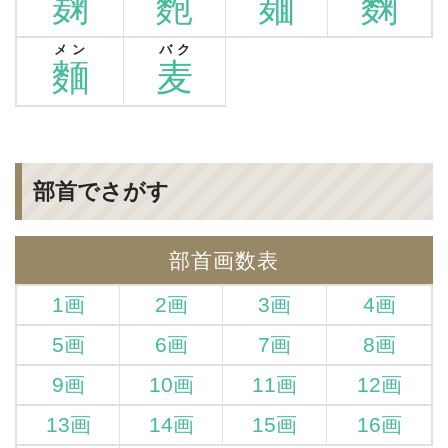
麹
麭
麺
麴
メン
バク
麵
麦
部首でさがす
部首画数表
1画
2画
3画
4画
5画
6画
7画
8画
9画
10画
11画
12画
13画
14画
15画
16画