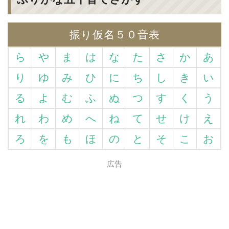
振り仮名５０音表
ら
や
ま
は
な
た
さ
か
あ
り
ゆ
み
ひ
に
ち
し
き
い
る
よ
む
ふ
ぬ
つ
す
く
う
れ
わ
め
へ
ね
て
せ
け
え
ろ
を
も
ほ
の
と
そ
こ
お
広告