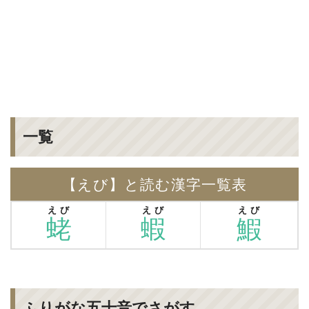
一覧
【えび】と読む漢字一覧表
えび
えび
えび
蛯
蝦
鰕
ふりがな五十音でさがす