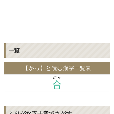
一覧
【がっ】と読む漢字一覧表
がっ
合
ふりがな五十音でさがす