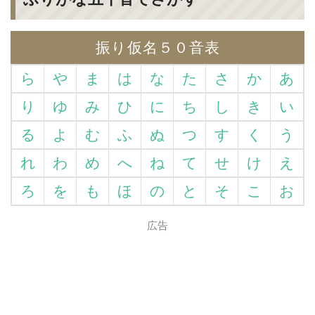
振り仮名５０音表
ら
や
ま
は
な
た
さ
か
あ
り
ゆ
み
ひ
に
ち
し
き
い
る
よ
む
ふ
ぬ
つ
す
く
う
れ
わ
め
へ
ね
て
せ
け
え
ろ
を
も
ほ
の
と
そ
こ
お
広告