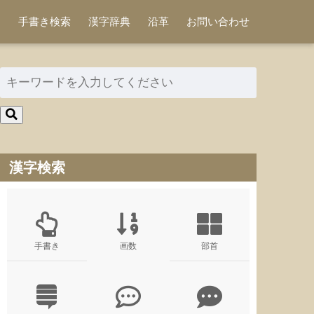
手書き検索
漢字辞典
沿革
お問い合わせ
漢字検索
手書き
画数
部首