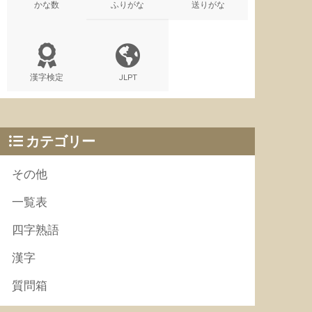
かな数
ふりがな
送りがな
漢字検定
JLPT
カテゴリー
その他
一覧表
四字熟語
漢字
質問箱