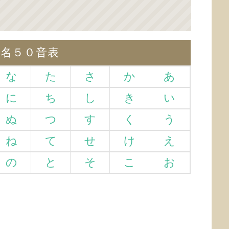
仮名５０音表
な
た
さ
か
あ
に
ち
し
き
い
ぬ
つ
す
く
う
ね
て
せ
け
え
の
と
そ
こ
お