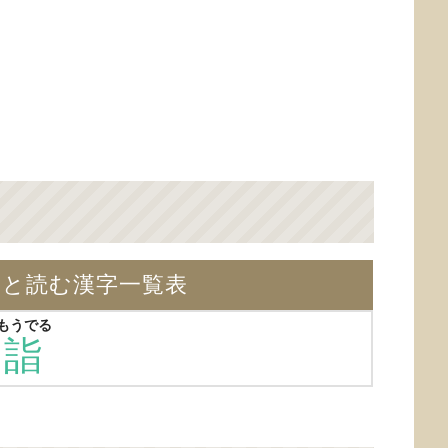
】と読む漢字一覧表
もうでる
詣