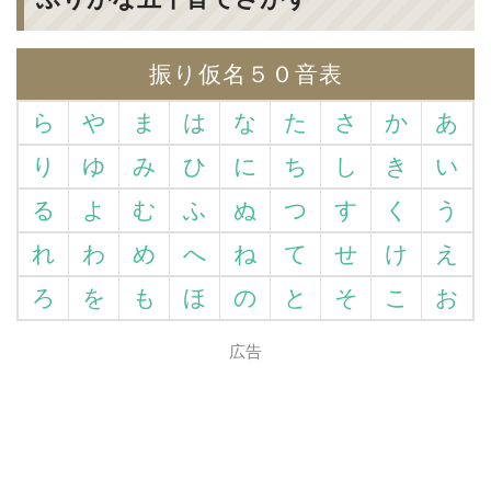
振り仮名５０音表
ら
や
ま
は
な
た
さ
か
あ
り
ゆ
み
ひ
に
ち
し
き
い
る
よ
む
ふ
ぬ
つ
す
く
う
れ
わ
め
へ
ね
て
せ
け
え
ろ
を
も
ほ
の
と
そ
こ
お
広告