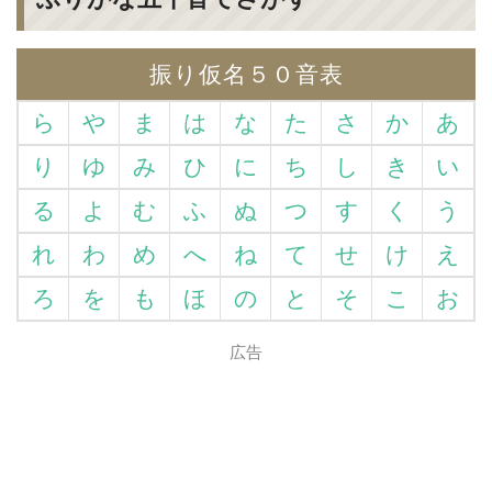
振り仮名５０音表
ら
や
ま
は
な
た
さ
か
あ
り
ゆ
み
ひ
に
ち
し
き
い
る
よ
む
ふ
ぬ
つ
す
く
う
れ
わ
め
へ
ね
て
せ
け
え
ろ
を
も
ほ
の
と
そ
こ
お
広告