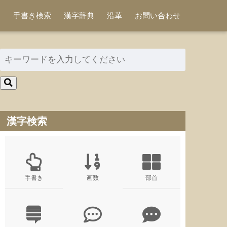
手書き検索
漢字辞典
沿革
お問い合わせ
漢字検索
手書き
画数
部首