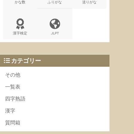
かな数
ふりがな
送りがな
漢字検定
JLPT
カテゴリー
その他
一覧表
四字熟語
漢字
質問箱