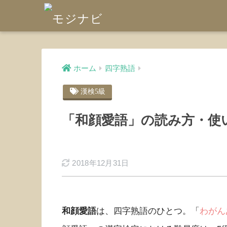
ホーム
四字熟語
漢検5級
「和顔愛語」の読み方・使
2018年12月31日
和顔愛語
は、四字熟語のひとつ。「
わがん