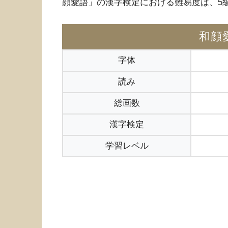
顔愛語」の漢字検定における難易度は、5
和顔
字体
読み
総画数
漢字検定
学習レベル