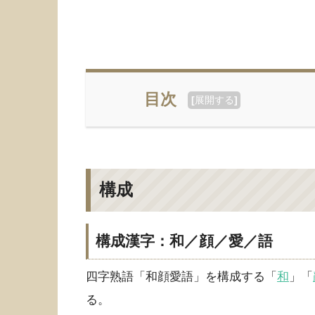
目次
[
展開する
]
構成
構成漢字：和／顔／愛／語
四字熟語「和顔愛語」を構成する「
和
」「
る。