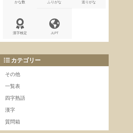
かな数
ふりがな
送りがな
漢字検定
JLPT
カテゴリー
その他
一覧表
四字熟語
漢字
質問箱