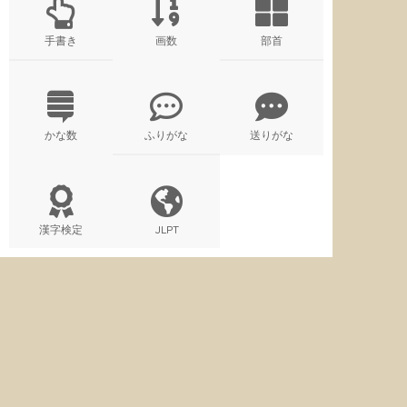
手書き
画数
部首
かな数
ふりがな
送りがな
漢字検定
JLPT