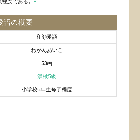
級程度である。
愛語の概要
和顔愛語
わがんあいご
53画
漢検5級
小学校6年生修了程度