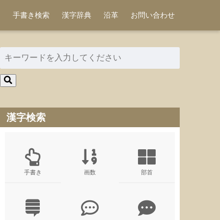
手書き検索
漢字辞典
沿革
お問い合わせ
漢字検索
手書き
画数
部首