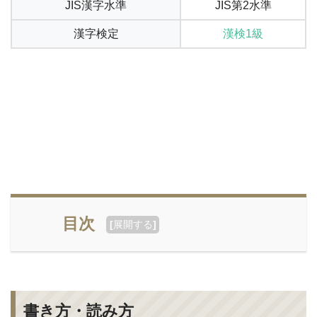
JIS漢字水準
JIS第2水準
漢字検定
漢検1級
目次
[
展開する
]
書き方・読み方