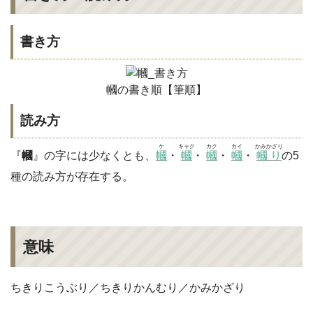
書き方
幗の書き順【筆順】
読み方
ケ
キャク
カク
カイ
かみかざり
『
幗
』の字には少なくとも、
幗
・
幗
・
幗
・
幗
・
幗り
の5
種の読み方が存在する。
意味
ちきりこうぶり／ちきりかんむり／かみかざり