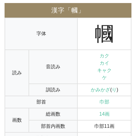
漢字「幗」
幗
字体
カク
カイ
音読み
キャク
読み
ケ
訓読み
かみかざ
(
り
)
部首
巾部
総画数
14画
画数
部首内画数
巾部11画