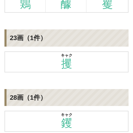
鶪
醵
矍
23画（1件）
キャク
攫
28画（1件）
キャク
钁