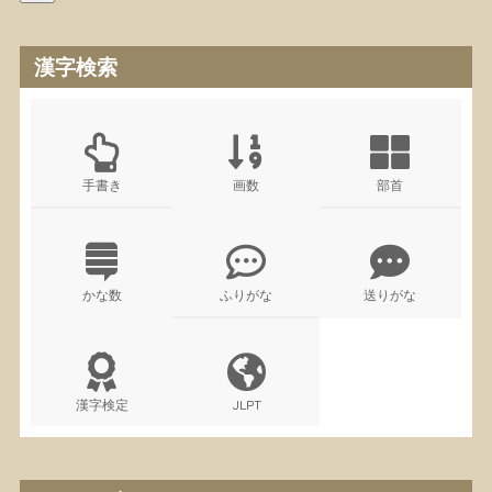
漢字検索
手書き
画数
部首
かな数
ふりがな
送りがな
漢字検定
JLPT