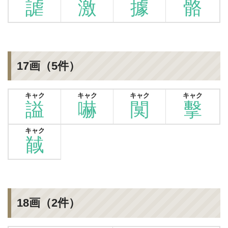
謔
激
據
骼
17画（5件）
キャク
キャク
キャク
キャク
謚
嚇
闃
擊
キャク
馘
18画（2件）