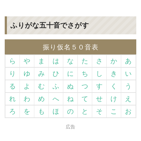
ふりがな五十音でさがす
振り仮名５０音表
ら
や
ま
は
な
た
さ
か
あ
り
ゆ
み
ひ
に
ち
し
き
い
る
よ
む
ふ
ぬ
つ
す
く
う
れ
わ
め
へ
ね
て
せ
け
え
ろ
を
も
ほ
の
と
そ
こ
お
広告