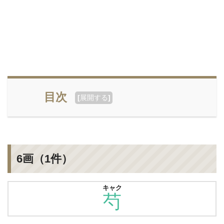
目次
[
展開する
]
6画（1件）
キャク
芍