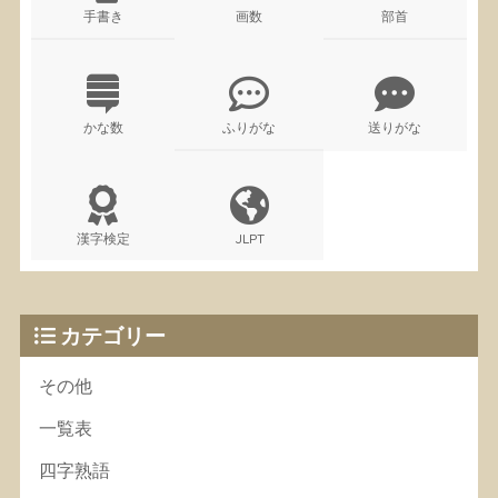
手書き
画数
部首
かな数
ふりがな
送りがな
漢字検定
JLPT
カテゴリー
その他
一覧表
四字熟語