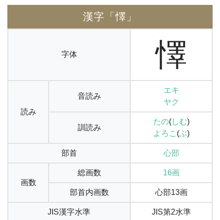
漢字「懌」
懌
字体
エキ
音読み
ヤク
読み
たの
(
しむ
)
訓読み
よろこ
(
ぶ
)
部首
心部
総画数
16画
画数
部首内画数
心部13画
JIS漢字水準
JIS第2水準