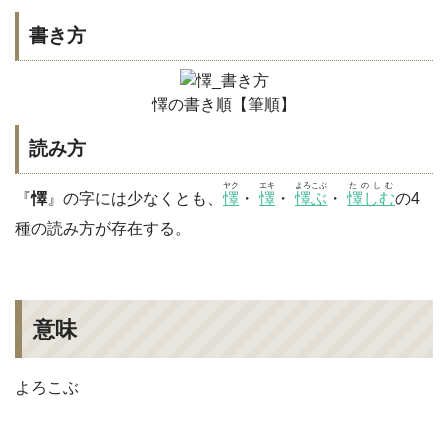
書き方
懌の書き順【筆順】
読み方
ヤク
エキ
よろこぶ
たのしむ
『
懌
』の字には少なくとも、
懌
・
懌
・
懌ぶ
・
懌しむ
の4
種の読み方が存在する。
意味
よろこぶ