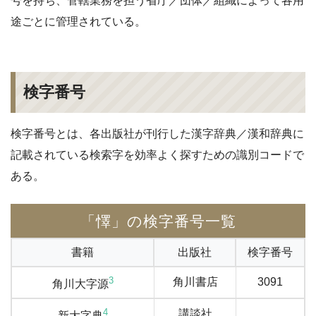
号を持ち、管轄業務を担う省庁／団体／組織によって各用
途ごとに管理されている。
検字番号
検字番号とは、各出版社が刊行した漢字辞典／漢和辞典に
記載されている検索字を効率よく探すための識別コードで
ある。
「懌」の検字番号一覧
書籍
出版社
検字番号
3
角川書店
3091
角川大字源
4
講談社
新大字典