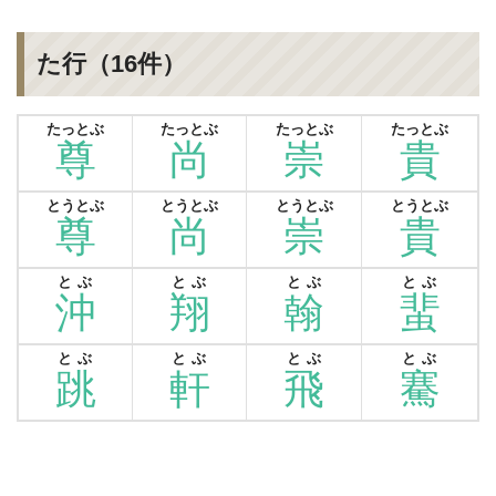
た行（16件）
たっとぶ
たっとぶ
たっとぶ
たっとぶ
尊
尚
崇
貴
とうとぶ
とうとぶ
とうとぶ
とうとぶ
尊
尚
崇
貴
とぶ
とぶ
とぶ
とぶ
沖
翔
翰
蜚
とぶ
とぶ
とぶ
とぶ
跳
軒
飛
騫