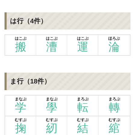
は行（4件）
はこぶ
はこぶ
はこぶ
ほろぶ
搬
漕
運
淪
ま行（18件）
まなぶ
まなぶ
まろぶ
まろぶ
学
學
転
轉
むすぶ
むすぶ
むすぶ
むすぶ
掬
紉
結
綰