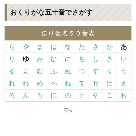
おくりがな五十音でさがす
送り仮名５０音表
ら
や
ま
は
な
た
さ
か
あ
り
ゆ
み
ひ
に
ち
し
き
い
る
よ
む
ふ
ぬ
つ
す
く
う
れ
わ
め
へ
ね
て
せ
け
え
ろ
ん
も
ほ
の
と
そ
こ
お
広告