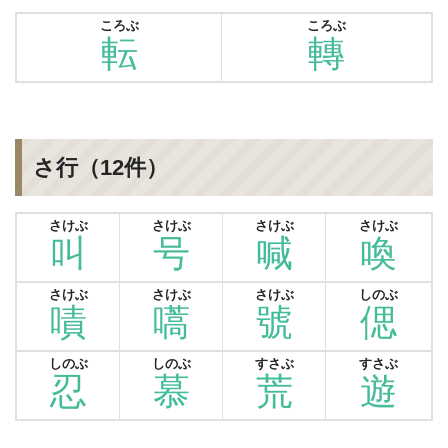
ころぶ
ころぶ
転
轉
さ行（12件）
さけぶ
さけぶ
さけぶ
さけぶ
叫
号
喊
喚
さけぶ
さけぶ
さけぶ
しのぶ
嘖
嚆
號
偲
しのぶ
しのぶ
すさぶ
すさぶ
忍
慕
荒
遊