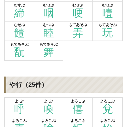
むすぶ
むせぶ
むせぶ
むせぶ
締
咽
哽
噎
むせぶ
むつぶ
もてあそぶ
もてあそぶ
饐
睦
弄
玩
もてあそぶ
もてあそぶ
翫
舞
や行（25件）
よぶ
よぶ
よろこぶ
よろこぶ
呼
喚
僖
兌
よろこぶ
よろこぶ
よろこぶ
よろこぶ