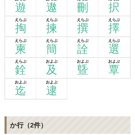
遊
遨
刪
択
えらぶ
えらぶ
えらぶ
えらぶ
掏
揀
撰
擇
えらぶ
えらぶ
えらぶ
えらぶ
柬
簡
詮
選
えらぶ
およぶ
およぶ
およぶ
銓
及
曁
覃
およぶ
およぶ
迄
逮
か行（2件）