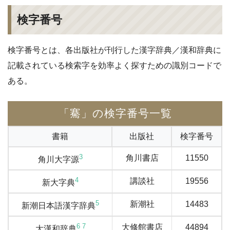
検字番号
検字番号とは、各出版社が刊行した漢字辞典／漢和辞典に
記載されている検索字を効率よく探すための識別コードで
ある。
「騫」の検字番号一覧
書籍
出版社
検字番号
3
角川書店
11550
角川大字源
4
講談社
19556
新大字典
5
新潮社
14483
新潮日本語漢字辞典
6
7
大修館書店
44894
大漢和辞典