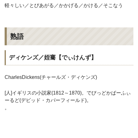
軽々しい／とびあがる／かかげる／かける／そこなう
熟語
ディケンズ／姪騫【でぃけんず】
CharlesDickens(チャールズ・ディケンズ)
[人]イギリスの小説家(1812～1870)。でびっどかぱーふぃ
ーるど(デビッド・カパーフィールド)。
。