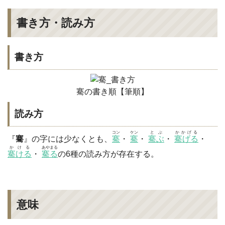
書き方・読み方
書き方
騫の書き順【筆順】
読み方
コン
ケン
とぶ
かかげる
『
騫
』の字には少なくとも、
騫
・
騫
・
騫ぶ
・
騫げる
・
かける
あやまる
騫ける
・
騫る
の6種の読み方が存在する。
意味