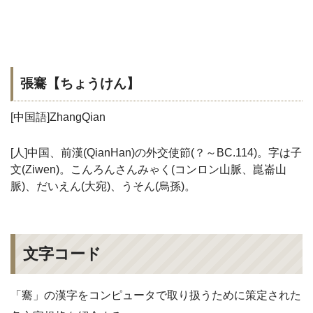
張騫【ちょうけん】
[中国語]ZhangQian
[人]中国、前漢(QianHan)の外交使節(？～BC.114)。字は子
文(Ziwen)。こんろんさんみゃく(コンロン山脈、崑崙山
脈)、だいえん(大宛)、うそん(烏孫)。
文字コード
「騫」の漢字をコンピュータで取り扱うために策定された