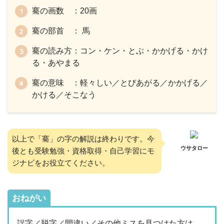
騫の画数 ：20画
騫の部首 ： 馬
騫の読み方：コン・ケン・とぶ・かかげる・かけ
る・あやまる
騫の意味 ：軽々しい／とびあがる／かかげる／
かける／そこなう
以上で「騫」の字の解説は終わりです。今
ウサタロー
後とも受験勉強・資格取得・自己学習にモ
ジナビをお役立てください。
おねがい
誤字／脱字／間違い／その他ミスを見つけた方は、