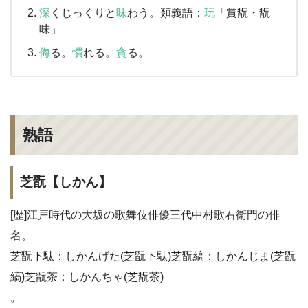
深
くじっくりと
味
わう。類義語：
玩
「賞翫・翫
味」
侮
る。
慣
れる。
貪
る。
熟語
芝翫【しかん】
[歴]江戸時代の大坂の歌舞伎俳優三代中村歌右衛門の俳
名。
芝翫下駄：しかんげた(芝翫下駄)芝翫縞：しかんじま(芝翫
縞)芝翫茶：しかんちゃ(芝翫茶)
。