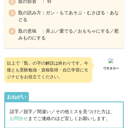
翫の部首 ： 羽
翫の読み方：ガン・もてあそぶ・むさぼる・あな
どる
翫の意味 ：弄ぶ／愛でる／おもちゃにする／慰
みものにする
以上で「翫」の字の解説は終わりです。今
ウサタロー
後とも受験勉強・資格取得・自己学習にモ
ジナビをお役立てください。
おねがい
誤字／脱字／間違い／その他ミスを見つけた方は、
お問合せ
までご連絡のほど宜しくお願いします。