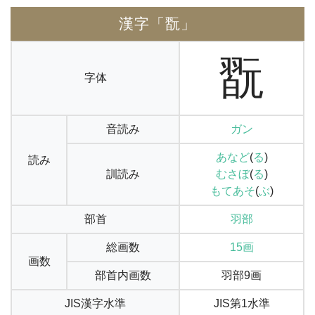
漢字「翫」
翫
字体
音読み
ガン
あなど
(
る
)
読み
訓読み
むさぼ
(
る
)
もてあそ
(
ぶ
)
部首
羽部
総画数
15画
画数
部首内画数
羽部9画
JIS漢字水準
JIS第1水準