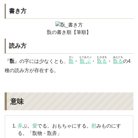
書き方
翫の書き順【筆順】
読み方
ガン
もてあそぶ
むさぼる
あなどる
『
翫
』の字には少なくとも、
翫
・
翫ぶ
・
翫る
・
翫る
の4
種の読み方が存在する。
意味
弄
ぶ。
愛
でる。おもちゃにする。
慰
みものにす
る。「翫物・翫弄」