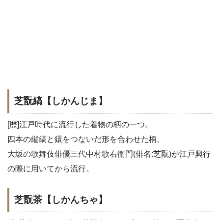
芝翫縞【しかんじま】
[歴]江戸時代に流行した着物の柄の一つ。
四本の縦縞と鐶をつないだ形を合わせた柄。
大坂の歌舞伎俳優三代中村歌右衛門(俳名:芝翫)が江戸興行
の際に用いてから流行。
芝翫茶【しかんちゃ】