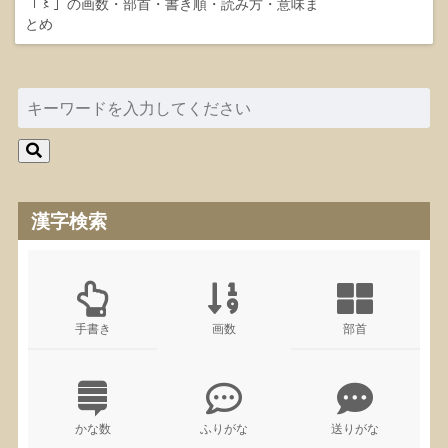
「〻」の画数・部首・書き順・読み方・意味ま
とめ
漢字検索
手書き
画数
部首
かな数
ふりがな
送りがな