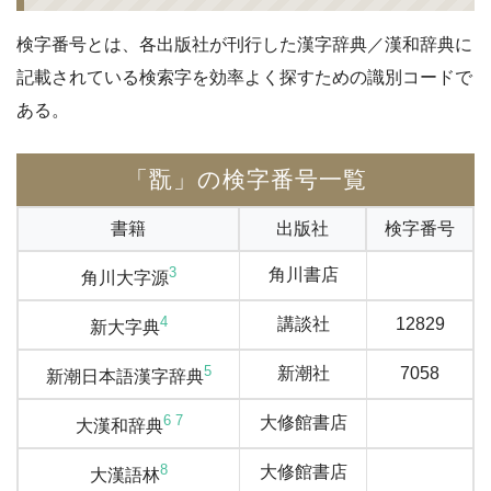
検字番号とは、各出版社が刊行した漢字辞典／漢和辞典に
記載されている検索字を効率よく探すための識別コードで
ある。
「翫」の検字番号一覧
書籍
出版社
検字番号
3
角川書店
角川大字源
4
講談社
12829
新大字典
5
新潮社
7058
新潮日本語漢字辞典
6
7
大修館書店
大漢和辞典
8
大修館書店
大漢語林