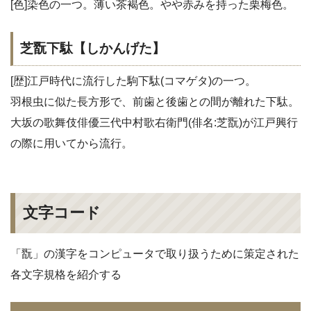
[色]染色の一つ。薄い茶褐色。やや赤みを持った栗梅色。
芝翫下駄【しかんげた】
[歴]江戸時代に流行した駒下駄(コマゲタ)の一つ。
羽根虫に似た長方形で、前歯と後歯との間が離れた下駄。
大坂の歌舞伎俳優三代中村歌右衛門(俳名:芝翫)が江戸興行
の際に用いてから流行。
文字コード
「翫」の漢字をコンピュータで取り扱うために策定された
各文字規格を紹介する