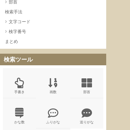
部首
検索手法
文字コード
検字番号
まとめ
検索ツール
手書き
画数
部首
かな数
ふりがな
送りがな