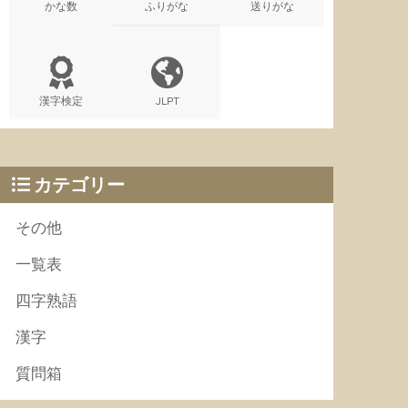
かな数
ふりがな
送りがな
漢字検定
JLPT
カテゴリー
その他
一覧表
四字熟語
漢字
質問箱