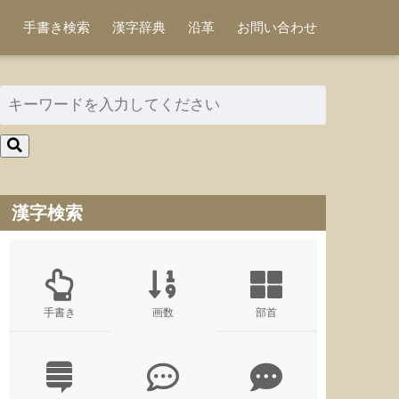
手書き検索
漢字辞典
沿革
お問い合わせ
漢字検索
手書き
画数
部首