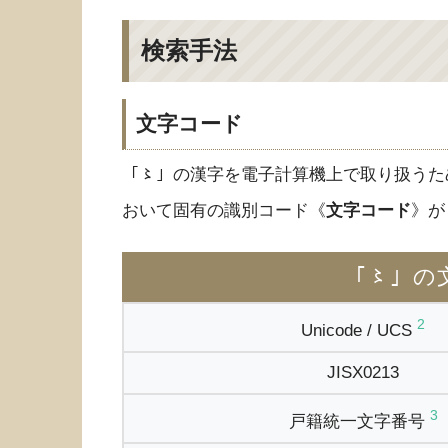
検索手法
文字コード
「〻」の漢字を電子計算機上で取り扱うた
おいて固有の識別コード《
文字コード
》が
「〻」の
2
Unicode / UCS
JISX0213
3
戸籍統一文字番号