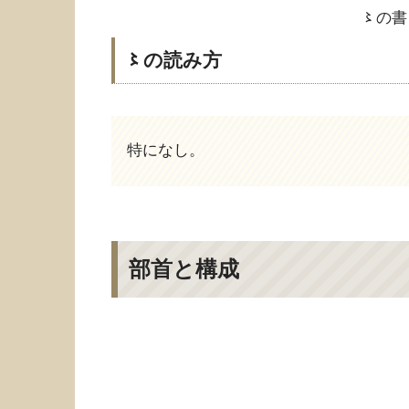
〻の書
〻の読み方
特になし。
部首と構成