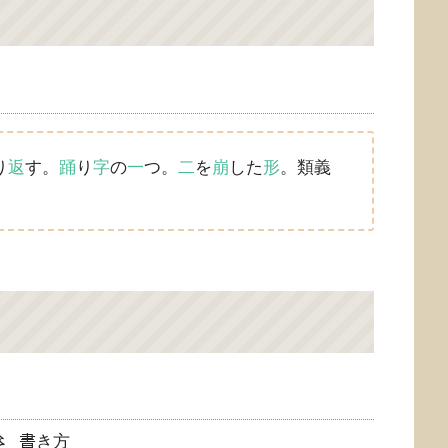
り
返
す。
踊
り
字
の
一
つ。
二
を
崩
した
形
。類義