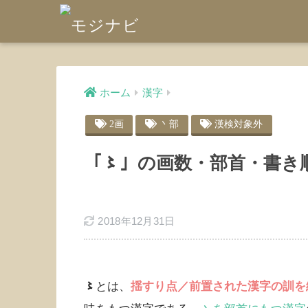
ホーム
漢字
2画
丶部
漢検対象外
「〻」の画数・部首・書き
2018年12月31日
〻
とは、
揺すり点／前置された漢字の訓を