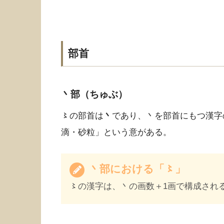
部首
丶部（ちゅぶ）
〻の部首は
丶
であり、丶を部首にもつ漢字
滴・砂粒」という意がある。
丶部における「〻」
〻の漢字は、丶の画数＋1画で構成され