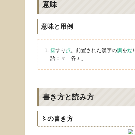
意味
意味と用例
揺
すり
点
。前置された漢字の
訓
を
繰
語：々「各〻」
書き方と読み方
〻の書き方