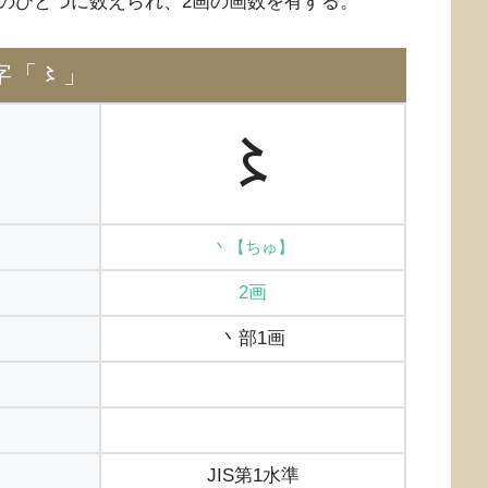
のひとつに数えられ、2画の画数を有する。
字「〻」
〻
丶【ちゅ】
2画
丶部1画
JIS第1水準