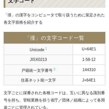
文字コード
「擡」の漢字をコンピュータで取り扱うために策定された
各文字規格を紹介する
「擡」の文字コード一覧
1
U+64E1
Unicode
JISX0213
1-58-12
2
144310
戸籍統一文字番号
住基ネット統一文字
J+64E1
文字ごとに採番された各種コードは、互いに異なる識別番
号を持ち、管轄業務を担う省庁／団体／組織によって各用
途ごとに管理されている。