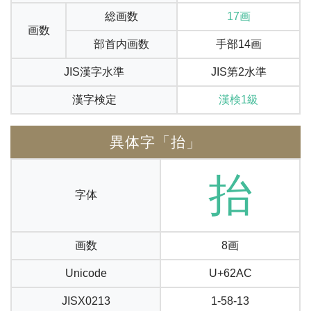
総画数
17画
画数
部首内画数
手部14画
JIS漢字水準
JIS第2水準
漢字検定
漢検1級
異体字「抬」
抬
字体
画数
8画
Unicode
U+62AC
JISX0213
1-58-13