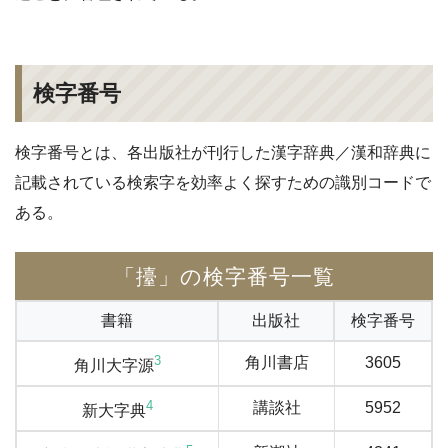
検字番号
検字番号とは、各出版社が刊行した漢字辞典／漢和辞典に
記載されている検索字を効率よく探すための識別コードで
ある。
「擡」の検字番号一覧
書籍
出版社
検字番号
3
角川書店
3605
角川大字源
4
講談社
5952
新大字典