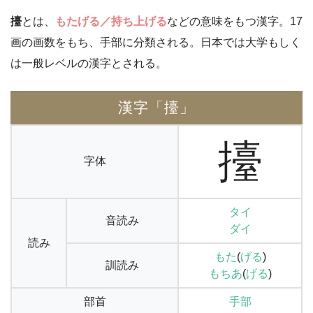
擡
とは、
もたげる／持ち上げる
などの意味をもつ漢字。17
画の画数をもち、手部に分類される。日本では大学もしく
は一般レベルの漢字とされる。
漢字「擡」
擡
字体
タイ
音読み
ダイ
読み
もた
(
げる
)
訓読み
もちあ
(
げる
)
部首
手部