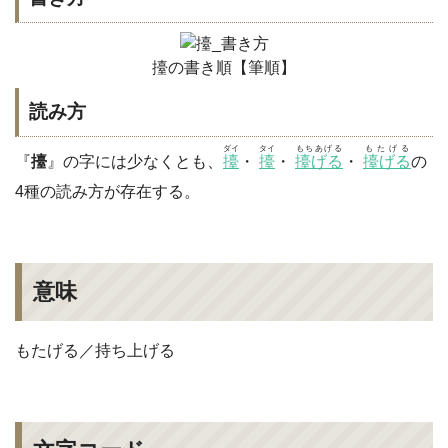
擡の書き順【筆順】
読み方
ダイ
タイ
もちあげる
もたげる
『
擡
』の字には少なくとも、
擡
・
擡
・
擡げる
・
擡げる
の
4種の読み方が存在する。
意味
もたげる／持ち上げる