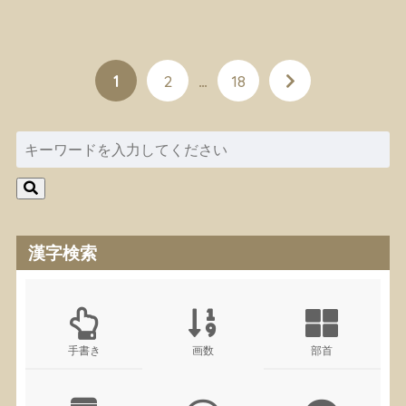
1
2
…
18
漢字検索
手書き
画数
部首