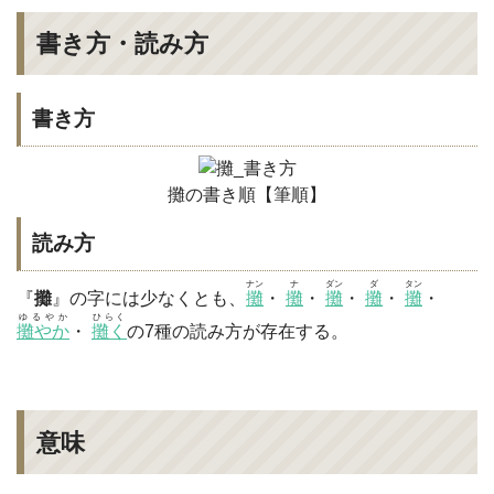
書き方・読み方
書き方
攤の書き順【筆順】
読み方
ナン
ナ
ダン
ダ
タン
『
攤
』の字には少なくとも、
攤
・
攤
・
攤
・
攤
・
攤
・
ゆるやか
ひらく
攤やか
・
攤く
の7種の読み方が存在する。
意味