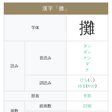
漢字「攤」
攤
字体
タン
ダン
音読み
ナン
ダ
読み
ナ
ひら
(
く
)
訓読み
ゆる
(
やか
)
部首
手部
総画数
22画
画数