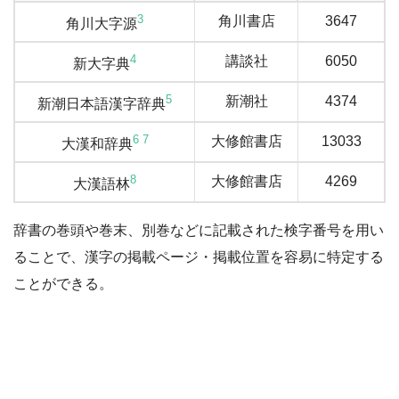
3
角川書店
3647
角川大字源
4
講談社
6050
新大字典
5
新潮社
4374
新潮日本語漢字辞典
6
7
大修館書店
13033
大漢和辞典
8
大修館書店
4269
大漢語林
辞書の巻頭や巻末、別巻などに記載された検字番号を用い
ることで、漢字の掲載ページ・掲載位置を容易に特定する
ことができる。