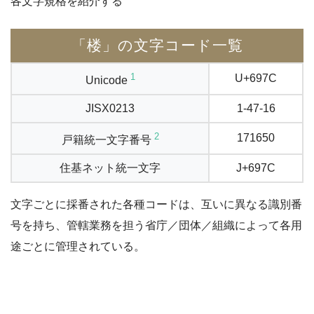
各文字規格を紹介する
「楼」の文字コード一覧
1
U+697C
Unicode
JISX0213
1-47-16
2
171650
戸籍統一文字番号
住基ネット統一文字
J+697C
文字ごとに採番された各種コードは、互いに異なる識別番
号を持ち、管轄業務を担う省庁／団体／組織によって各用
途ごとに管理されている。