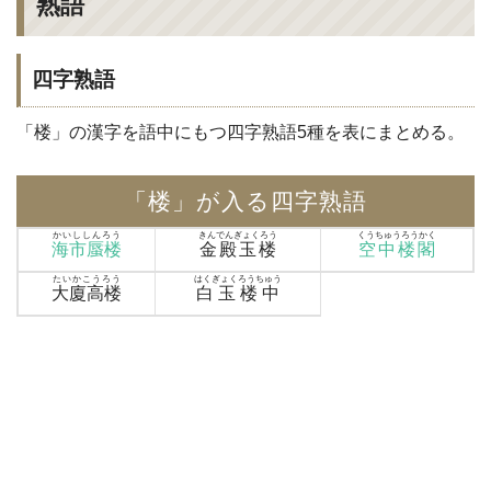
熟語
四字熟語
「楼」の漢字を語中にもつ四字熟語5種を表にまとめる。
「楼」が入る四字熟語
かいししんろう
きんでんぎょくろう
くうちゅうろうかく
海市蜃楼
金殿玉楼
空中楼閣
たいかこうろう
はくぎょくろうちゅう
大廈高楼
白玉楼中