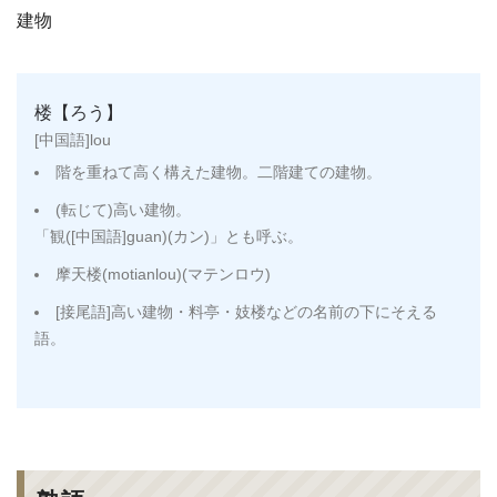
建物
楼【ろう】
[中国語]lou
階を重ねて高く構えた建物。二階建ての建物。
(転じて)高い建物。
「観([中国語]guan)(カン)」とも呼ぶ。
摩天楼(motianlou)(マテンロウ)
[接尾語]高い建物・料亭・妓楼などの名前の下にそえる
語。