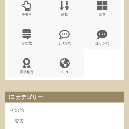
手書き
画数
部首
かな数
ふりがな
送りがな
漢字検定
JLPT
カテゴリー
その他
一覧表