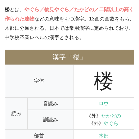
楼
とは、
やぐら／物見やぐら／たかどの／二階以上の高く
作られた建物
などの意味をもつ漢字。13画の画数をもち、
木部に分類される。日本では常用漢字に定められており、
中学校卒業レベルの漢字とされる。
漢字「楼」
楼
字体
音読み
ロウ
読み
《外》
たかどの
訓読み
《外》
やぐら
部首
木部