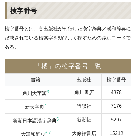
検字番号
検字番号とは、各出版社が刊行した漢字辞典／漢和辞典に
記載されている検索字を効率よく探すための識別コードで
ある。
「楼」の検字番号一覧
書籍
出版社
検字番号
3
角川書店
4378
角川大字源
4
講談社
7176
新大字典
5
新潮社
5297
新潮日本語漢字辞典
6
7
大修館書店
15212
大漢和辞典