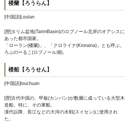
楼蘭【ろうらん】
[中国語]Loulan
[歴]タリム盆地(TarimBasin)のロブノール北岸のオアシスに
あった都市国家。
「ローラン(楼蘭)」、「クロライナ(Kroraina)」とも呼ぶ。
ろぷのーるこ(ロプノール湖)。
楼船【ろうせん】
[中国語]louchuan
[歴]古代中国の、甲板(カンパン)が数層に成っている大型木
造船。特に、その軍船。
漢代以降、長江などの大河の水戦(スイセン)に使用され
た。