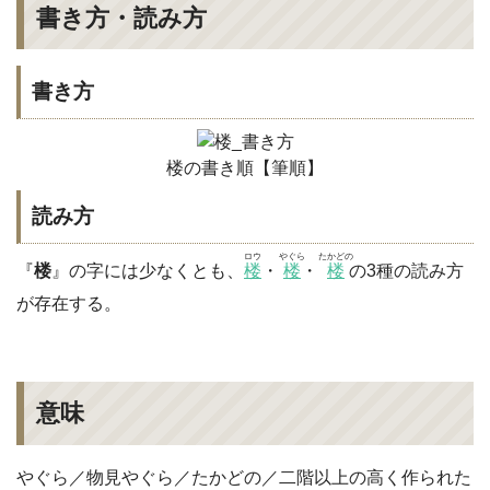
書き方・読み方
書き方
楼の書き順【筆順】
読み方
ロウ
やぐら
たかどの
『
楼
』の字には少なくとも、
楼
・
楼
・
楼
の3種の読み方
が存在する。
意味
やぐら／物見やぐら／たかどの／二階以上の高く作られた