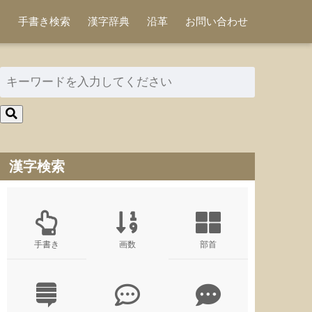
手書き検索
漢字辞典
沿革
お問い合わせ
漢字検索
手書き
画数
部首