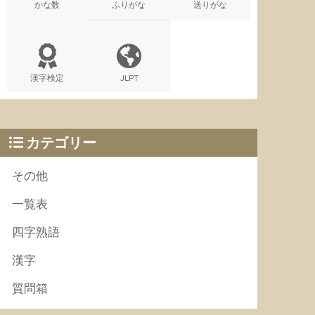
かな数
ふりがな
送りがな
漢字検定
JLPT
カテゴリー
その他
一覧表
四字熟語
漢字
質問箱