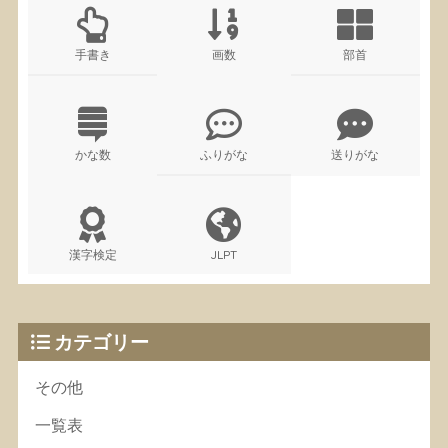
手書き
画数
部首
かな数
ふりがな
送りがな
漢字検定
JLPT
カテゴリー
その他
一覧表