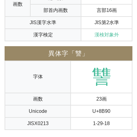
画数
部首内画数
言部16画
JIS漢字水準
JIS第2水準
漢字検定
漢検対象外
異体字「讐」
讐
字体
画数
23画
Unicode
U+8B90
JISX0213
1-29-18