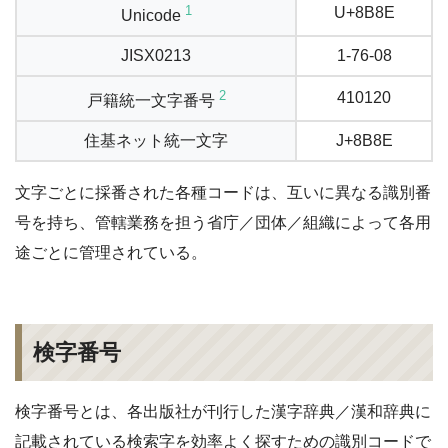
1
U+8B8E
Unicode
JISX0213
1-76-08
2
410120
戸籍統一文字番号
住基ネット統一文字
J+8B8E
文字ごとに採番された各種コードは、互いに異なる識別番
号を持ち、管轄業務を担う省庁／団体／組織によって各用
途ごとに管理されている。
検字番号
検字番号とは、各出版社が刊行した漢字辞典／漢和辞典に
記載されている検索字を効率よく探すための識別コードで