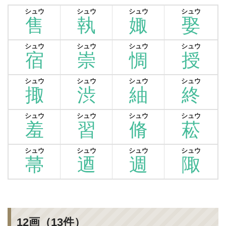
シュウ
シュウ
シュウ
シュウ
售
執
娵
娶
シュウ
シュウ
シュウ
シュウ
宿
崇
惆
授
シュウ
シュウ
シュウ
シュウ
掫
渋
紬
終
シュウ
シュウ
シュウ
シュウ
羞
習
脩
菘
シュウ
シュウ
シュウ
シュウ
菷
逎
週
陬
12画（13件）