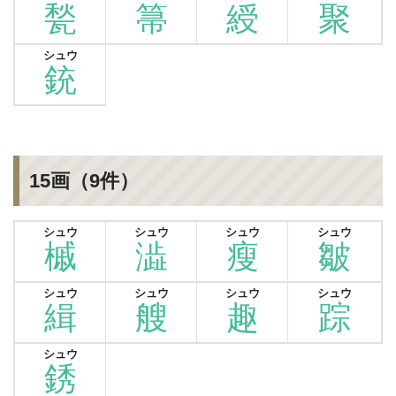
甃
箒
綬
聚
シュウ
銃
15画（9件）
シュウ
シュウ
シュウ
シュウ
槭
澁
瘦
皺
シュウ
シュウ
シュウ
シュウ
緝
艘
趣
踪
シュウ
銹