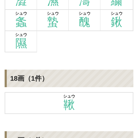
澀
濕
濤
繍
シュウ
シュウ
シュウ
シュウ
螽
蟄
醜
鍬
シュウ
隰
18画（1件）
シュウ
鞦