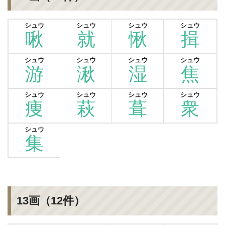
シュウ
シュウ
シュウ
シュウ
啾
就
愀
揖
シュウ
シュウ
シュウ
シュウ
游
湫
湿
焦
シュウ
シュウ
シュウ
シュウ
痩
萩
葺
衆
シュウ
集
13画（12件）