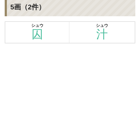
5画（2件）
シュウ
シュウ
囚
汁