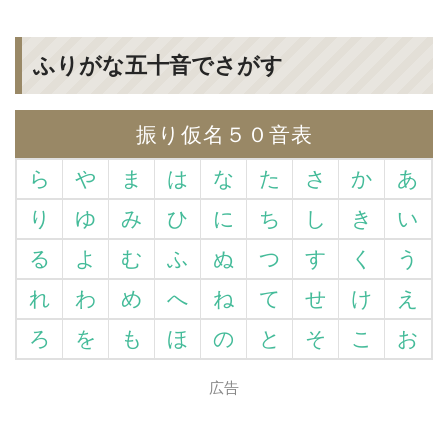
ふりがな五十音でさがす
振り仮名５０音表
ら
や
ま
は
な
た
さ
か
あ
り
ゆ
み
ひ
に
ち
し
き
い
る
よ
む
ふ
ぬ
つ
す
く
う
れ
わ
め
へ
ね
て
せ
け
え
ろ
を
も
ほ
の
と
そ
こ
お
広告