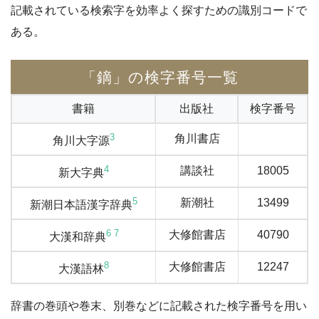
記載されている検索字を効率よく探すための識別コードで
ある。
「鏑」の検字番号一覧
書籍
出版社
検字番号
3
角川書店
角川大字源
4
講談社
18005
新大字典
5
新潮社
13499
新潮日本語漢字辞典
6
7
大修館書店
40790
大漢和辞典
8
大修館書店
12247
大漢語林
辞書の巻頭や巻末、別巻などに記載された検字番号を用い