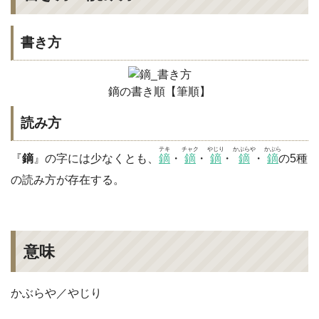
書き方
鏑の書き順【筆順】
読み方
テキ
チャク
やじり
かぶらや
かぶら
『
鏑
』の字には少なくとも、
鏑
・
鏑
・
鏑
・
鏑
・
鏑
の5種
の読み方が存在する。
意味
かぶらや／やじり