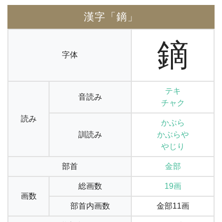
漢字「鏑」
鏑
字体
テキ
音読み
チャク
読み
かぶら
訓読み
かぶらや
やじり
部首
金部
総画数
19画
画数
部首内画数
金部11画