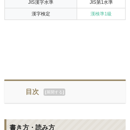
JIS漢字水準
JIS第1水準
漢字検定
漢検準1級
目次
[
展開する
]
書き方・読み方