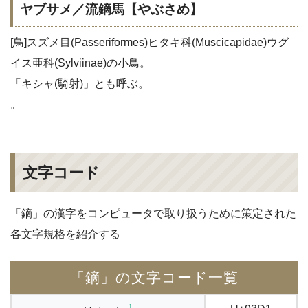
ヤブサメ／流鏑馬【やぶさめ】
[鳥]スズメ目(Passeriformes)ヒタキ科(Muscicapidae)ウグ
イス亜科(Sylviinae)の小鳥。
「キシャ(騎射)」とも呼ぶ。
。
文字コード
「鏑」の漢字をコンピュータで取り扱うために策定された
各文字規格を紹介する
「鏑」の文字コード一覧
1