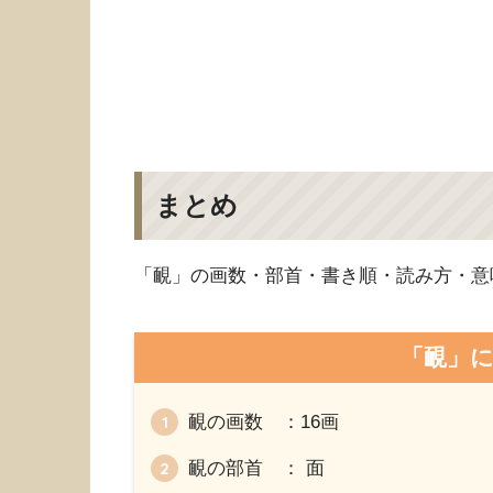
まとめ
「靦」の画数・部首・書き順・読み方・意
「靦」
靦の画数 ：16画
靦の部首 ： 面