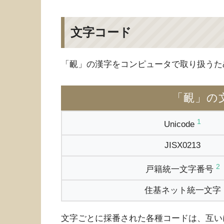
文字コード
「靦」の漢字をコンピュータで取り扱うた
「靦」の
1
Unicode
JISX0213
2
戸籍統一文字番号
住基ネット統一文字
文字ごとに採番された各種コードは、互い