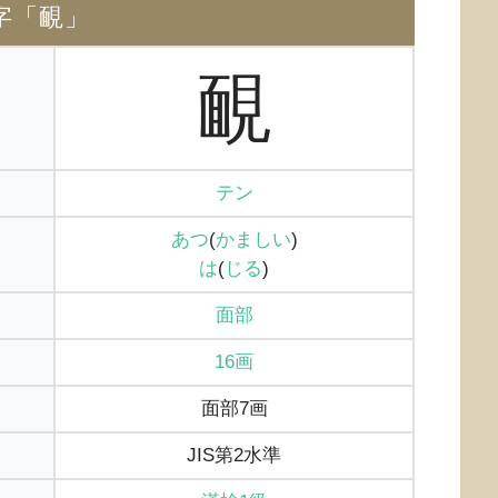
字「靦」
靦
テン
あつ
(
かましい
)
は
(
じる
)
面部
16画
面部7画
JIS第2水準