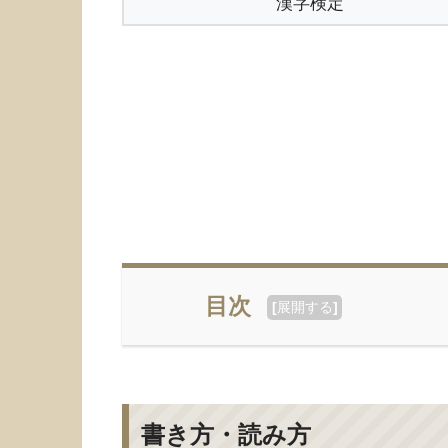
漢字検定
目次
[
展開する
]
書き方・読み方