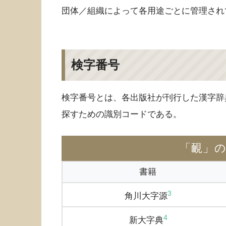
団体／組織によって各用途ごとに管理され
検字番号
検字番号とは、各出版社が刊行した漢字辞
探すための識別コードである。
「靦」
書籍
3
角川大字源
4
新大字典