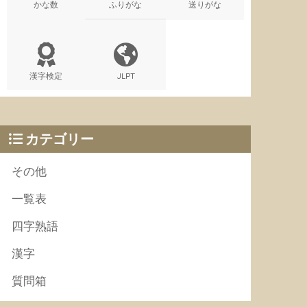
かな数
ふりがな
送りがな
漢字検定
JLPT
カテゴリー
その他
一覧表
四字熟語
漢字
質問箱