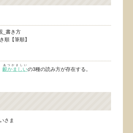
き順【筆順】
あつかましい
・
靦かましい
の3種の読み方が存在する。
いさま