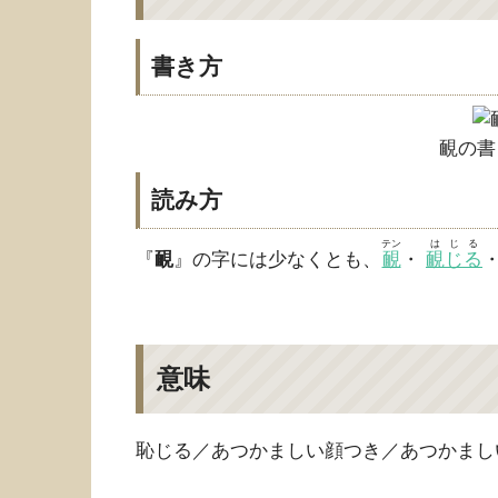
書き方
靦の書
読み方
テン
はじる
『
靦
』の字には少なくとも、
靦
・
靦じる
意味
恥じる／あつかましい顔つき／あつかまし