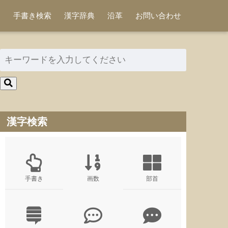
手書き検索
漢字辞典
沿革
お問い合わせ
漢字検索
手書き
画数
部首