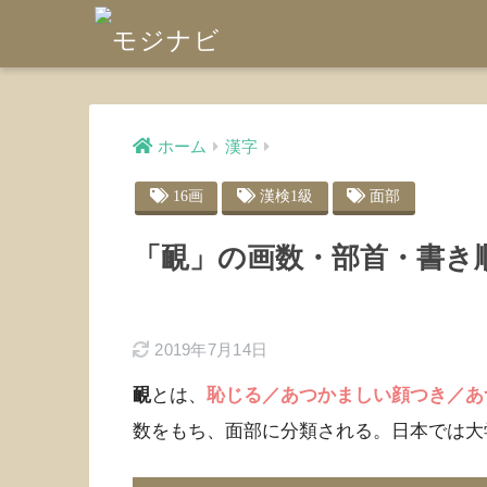
ホーム
漢字
16画
漢検1級
面部
「靦」の画数・部首・書き
2019年7月14日
靦
とは、
恥じる／あつかましい顔つき／あ
数をもち、面部に分類される。日本では大