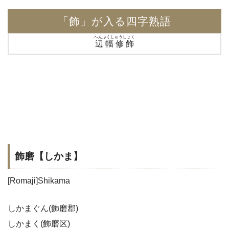
「飾」が入る四字熟語
へんぷくしゅうしょく
辺幅修飾
飾磨【しかま】
[Romaji]Shikama
しかまぐん(飾磨郡)
しかまく(飾磨区)