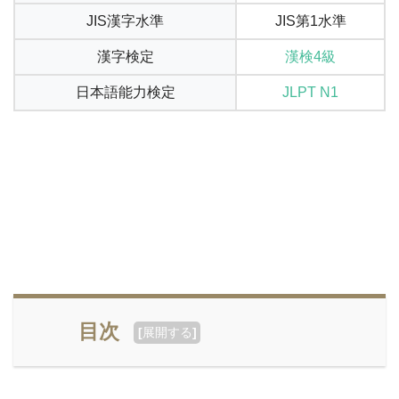
JIS漢字水準
JIS第1水準
漢字検定
漢検4級
日本語能力検定
JLPT N1
目次
[
展開する
]