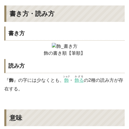
書き方・読み方
書き方
飾の書き順【筆順】
読み方
ショク
かざる
『
飾
』の字には少なくとも、
飾
・
飾る
の2種の読み方が存
在する。
意味