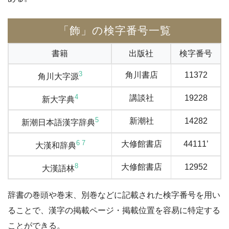
「飾」の検字番号一覧
書籍
出版社
検字番号
3
角川書店
11372
角川大字源
4
講談社
19228
新大字典
5
新潮社
14282
新潮日本語漢字辞典
6
7
大修館書店
44111’
大漢和辞典
8
大修館書店
12952
大漢語林
辞書の巻頭や巻末、別巻などに記載された検字番号を用い
ることで、漢字の掲載ページ・掲載位置を容易に特定する
ことができる。