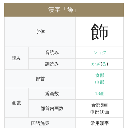
漢字「飾」
飾
字体
音読み
ショク
読み
訓読み
かざ
(
る
)
食部
部首
巾部
総画数
13画
画数
食部5画
部首内画数
巾部10画
国語施策
常用漢字