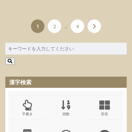
1
2
…
4
漢字検索
手書き
画数
部首