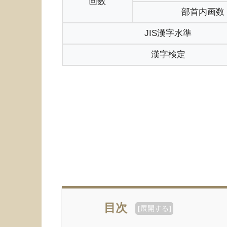
画数
部首内画数
JIS漢字水準
漢字検定
目次
[
展開する
]