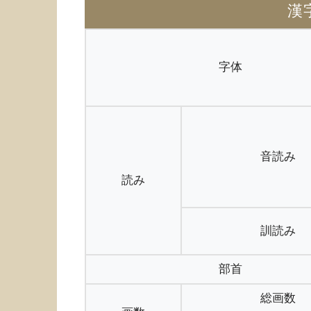
漢
字体
音読み
読み
訓読み
部首
総画数