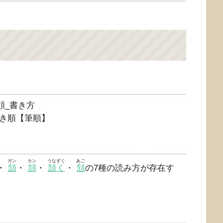
き順【筆順】
ガン
カン
うなずく
あご
・
頷
・
頷
・
頷く
・
頷
の7種の読み方が存在す