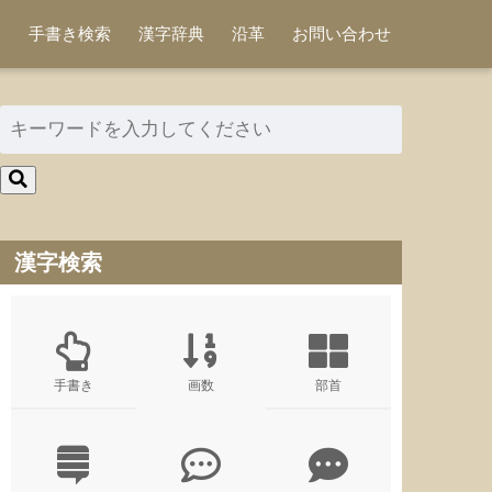
手書き検索
漢字辞典
沿革
お問い合わせ
漢字検索
手書き
画数
部首