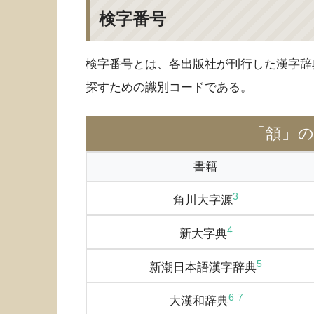
検字番号
検字番号とは、各出版社が刊行した漢字辞
探すための識別コードである。
「頷」
書籍
3
角川大字源
4
新大字典
5
新潮日本語漢字辞典
6
7
大漢和辞典