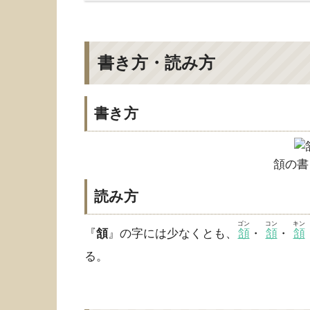
書き方・読み方
書き方
頷の書
読み方
ゴン
コン
キン
『
頷
』の字には少なくとも、
頷
・
頷
・
頷
る。