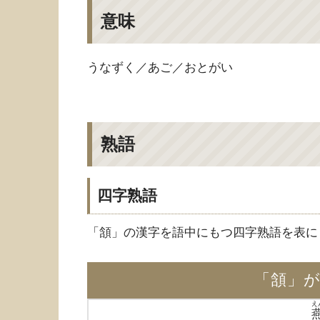
意味
うなずく／あご／おとがい
熟語
四字熟語
「頷」の漢字を語中にもつ四字熟語を表に
「頷」
え