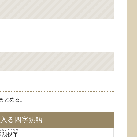
まとめる。
が入る四字熟語
んがんとうひつ
燕頷投筆