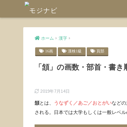
ホーム
漢字
16画
漢検1級
頁部
「頷」の画数・部首・書き
2019年7月14日
頷
とは、
うなずく／あご／おとがい
などの
される。日本では大学もしくは一般レベル