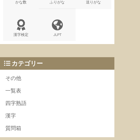
かな数
ふりがな
送りがな
漢字検定
JLPT
カテゴリー
その他
一覧表
四字熟語
漢字
質問箱