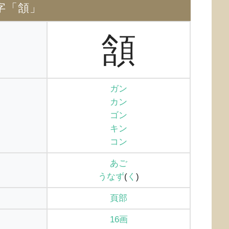
字「頷」
頷
ガン
カン
ゴン
キン
コン
あご
うなず
(
く
)
頁部
16画