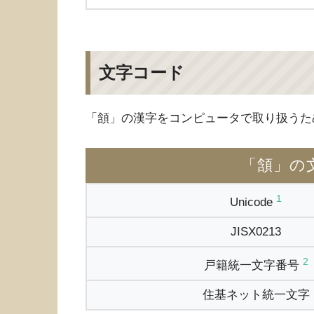
文字コード
「頷」の漢字をコンピュータで取り扱うた
「頷」の
1
Unicode
JISX0213
2
戸籍統一文字番号
住基ネット統一文字