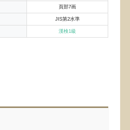
頁部7画
JIS第2水準
漢検1級