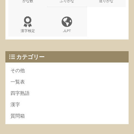
かな数
ふりがな
送りがな
漢字検定
JLPT
カテゴリー
その他
一覧表
四字熟語
漢字
質問箱