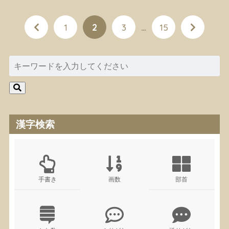
1
2
3
…
15
漢字検索
手書き
画数
部首