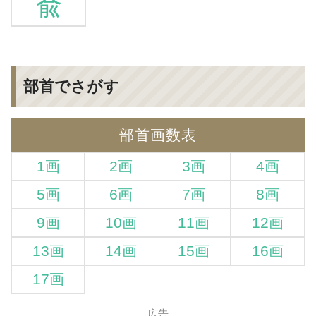
兪
部首でさがす
部首画数表
1画
2画
3画
4画
5画
6画
7画
8画
9画
10画
11画
12画
13画
14画
15画
16画
17画
広告