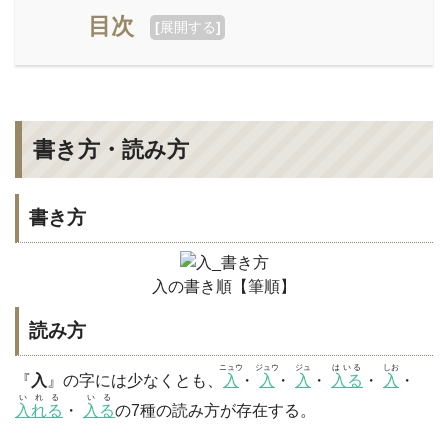
目次
[
展開する
]
書き方・読み方
書き方
入の書き順【筆順】
読み方
ニュウ
ジュウ
ジュ
はいる
しお
『
入
』の字には少なくとも、
入
・
入
・
入
・
入る
・
入
・
いれる
いる
入れる
・
入る
の7種の読み方が存在する。