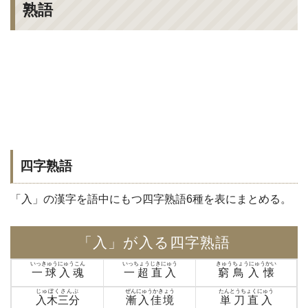
熟語
四字熟語
「入」の漢字を語中にもつ四字熟語6種を表にまとめる。
「入」が入る四字熟語
いっきゅうにゅうこん
いっちょうじきにゅう
きゅうちょうにゅうかい
一球入魂
一超直入
窮鳥入懐
じゅぼくさんぶ
ぜんにゅうかきょう
たんとうちょくにゅう
入木三分
漸入佳境
単刀直入