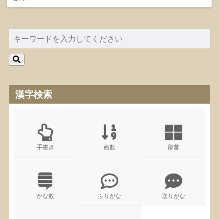
漢字検索
手書き
画数
部首
かな数
ふりがな
送りがな