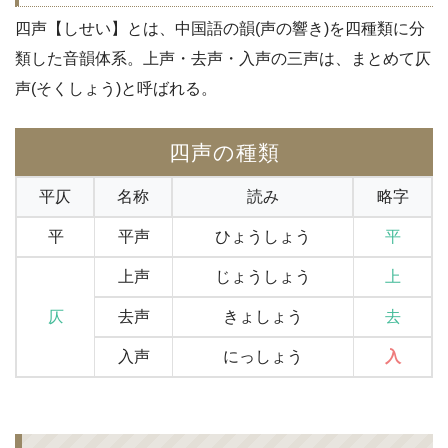
四声【しせい】とは、中国語の韻(声の響き)を四種類に分
類した音韻体系。上声・去声・入声の三声は、まとめて仄
声(そくしょう)と呼ばれる。
四声の種類
平仄
名称
読み
略字
平
平声
ひょうしょう
平
上声
じょうしょう
上
仄
去声
きょしょう
去
入声
にっしょう
入