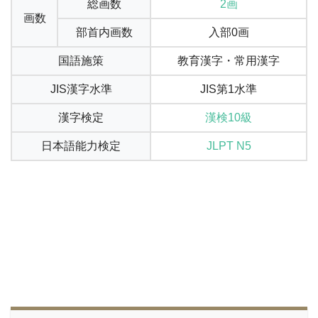
総画数
2画
画数
部首内画数
入部0画
国語施策
教育漢字・常用漢字
JIS漢字水準
JIS第1水準
漢字検定
漢検10級
日本語能力検定
JLPT N5