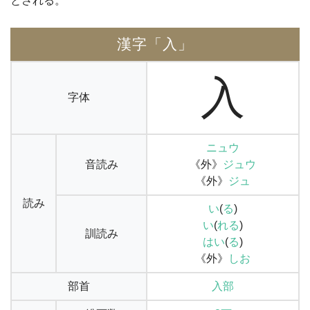
とされる。
漢字「入」
入
字体
ニュウ
音読み
《外》
ジュウ
《外》
ジュ
読み
い
(
る
)
い
(
れる
)
訓読み
はい
(
る
)
《外》
しお
部首
入部