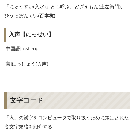
「にゅうすい(入水)」とも呼ぶ。どざえもん(土左衛門)、
ひゃっぽんくい(百本杭)。
入声【にっせい】
[中国語]rusheng
[言]にっしょう(入声)
。
文字コード
「入」の漢字をコンピュータで取り扱うために策定された
各文字規格を紹介する