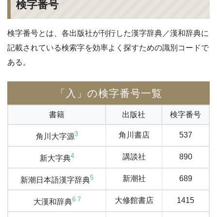
検字番号
検字番号とは、各出版社が刊行した漢字辞典／漢和辞典に
記載されている検索字を効率よく探すための識別コードで
ある。
「入」の検字番号一覧
書籍
出版社
検字番号
3
角川書店
537
角川大字源
4
講談社
890
新大字典
5
新潮社
689
新潮日本語漢字辞典
6
7
大修館書店
1415
大漢和辞典