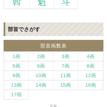
斡
魁
斗
部首でさがす
部首画数表
1画
2画
3画
4画
5画
6画
7画
8画
9画
10画
11画
12画
13画
14画
15画
16画
17画
広告