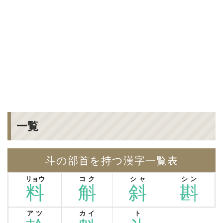
一覧
斗の部首を持つ漢字一覧表
リョウ
コク
シャ
シン
料
斛
斜
斟
アツ
カイ
ト