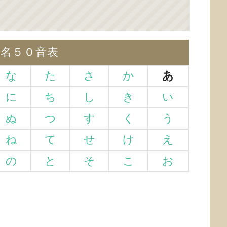
仮名５０音表
な
た
さ
か
あ
に
ち
し
き
い
ぬ
つ
す
く
う
ね
て
せ
け
え
の
と
そ
こ
お