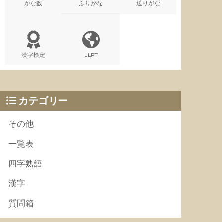
かな数
ふりがな
送りがな
漢字検定
JLPT
カテゴリー
その他
一覧表
四字熟語
漢字
質問箱