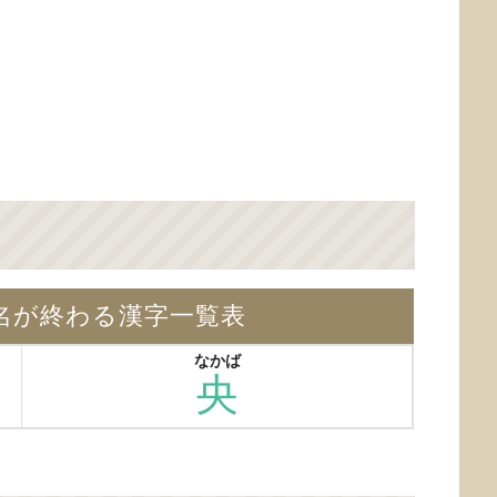
名が終わる漢字一覧表
なかば
央