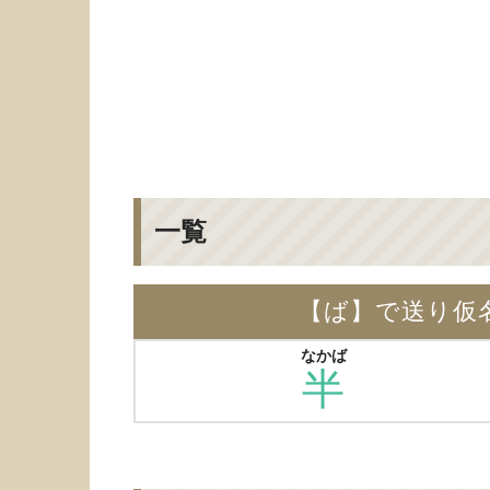
一覧
【ば】で送り仮
なかば
半