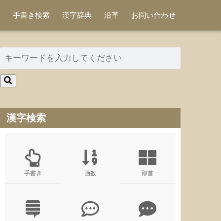
手書き検索
漢字辞典
沿革
お問い合わせ
漢字検索
手書き
画数
部首