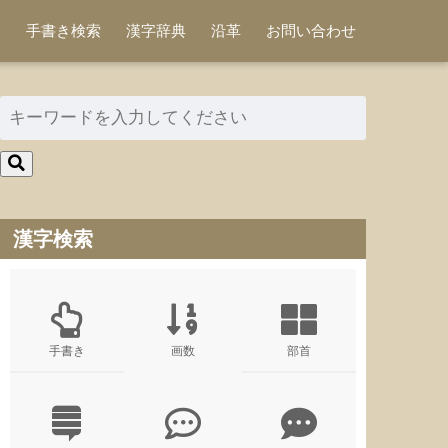
手書き検索
漢字辞典
沿革
お問い合わせ
漢字検索
手書き
画数
部首