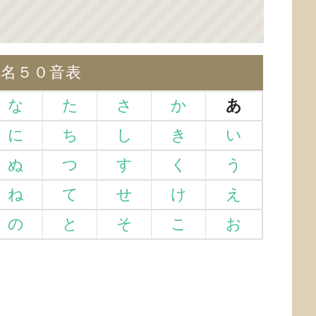
仮名５０音表
な
た
さ
か
あ
に
ち
し
き
い
ぬ
つ
す
く
う
ね
て
せ
け
え
の
と
そ
こ
お