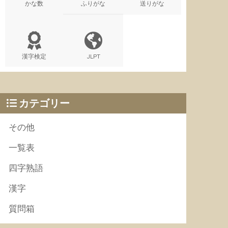
かな数
ふりがな
送りがな
漢字検定
JLPT
カテゴリー
その他
一覧表
四字熟語
漢字
質問箱