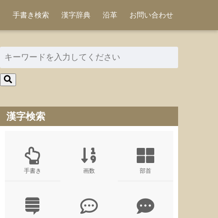
手書き検索
漢字辞典
沿革
お問い合わせ
漢字検索
手書き
画数
部首