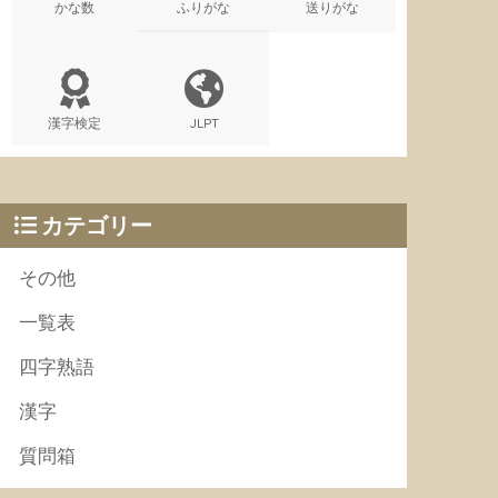
かな数
ふりがな
送りがな
漢字検定
JLPT
カテゴリー
その他
一覧表
四字熟語
漢字
質問箱