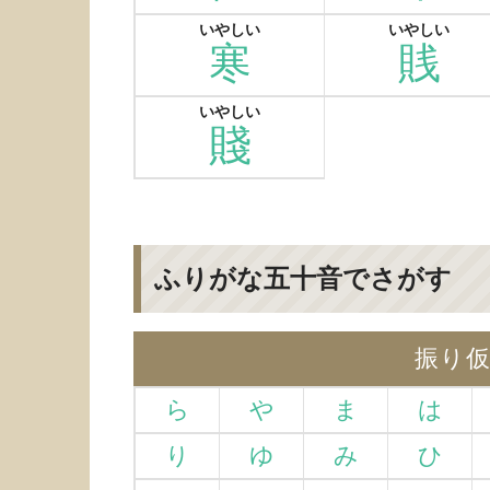
いやしい
いやしい
寒
賎
いやしい
賤
ふりがな五十音でさがす
振り
ら
や
ま
は
り
ゆ
み
ひ