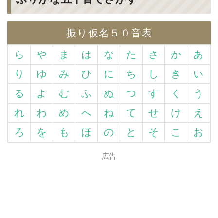
振り仮名５０音表
ら
や
ま
は
な
た
さ
か
あ
り
ゆ
み
ひ
に
ち
し
き
い
る
よ
む
ふ
ぬ
つ
す
く
う
れ
わ
め
へ
ね
て
せ
け
え
ろ
を
も
ほ
の
と
そ
こ
お
広告