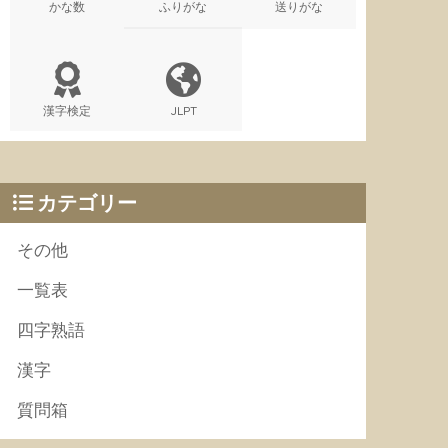
かな数
ふりがな
送りがな
漢字検定
JLPT
カテゴリー
その他
一覧表
四字熟語
漢字
質問箱