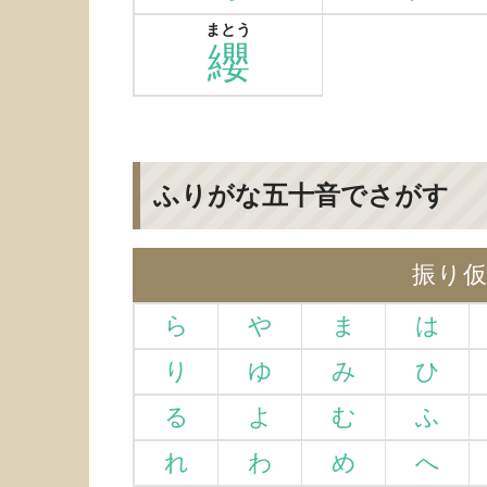
まとう
纓
ふりがな五十音でさがす
振り
ら
や
ま
は
り
ゆ
み
ひ
る
よ
む
ふ
れ
わ
め
へ