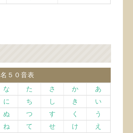
仮名５０音表
な
た
さ
か
あ
に
ち
し
き
い
ぬ
つ
す
く
う
ね
て
せ
け
え