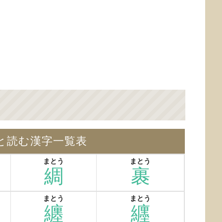
と読む漢字一覧表
まとう
まとう
綢
裹
まとう
まとう
纏
纒