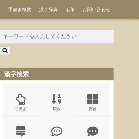
手書き検索
漢字辞典
沿革
お問い合わせ
漢字検索
手書き
画数
部首