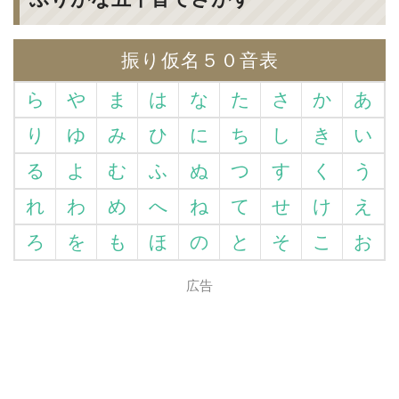
振り仮名５０音表
ら
や
ま
は
な
た
さ
か
あ
り
ゆ
み
ひ
に
ち
し
き
い
る
よ
む
ふ
ぬ
つ
す
く
う
れ
わ
め
へ
ね
て
せ
け
え
ろ
を
も
ほ
の
と
そ
こ
お
広告