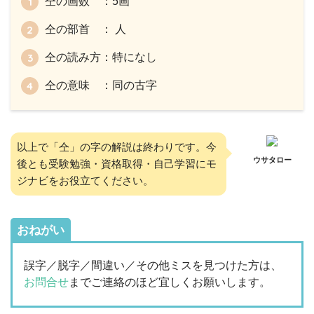
仝の画数 ：5画
仝の部首 ： 人
仝の読み方：特になし
仝の意味 ：同の古字
以上で「仝」の字の解説は終わりです。今
ウサタロー
後とも受験勉強・資格取得・自己学習にモ
ジナビをお役立てください。
おねがい
誤字／脱字／間違い／その他ミスを見つけた方は、
お問合せ
までご連絡のほど宜しくお願いします。