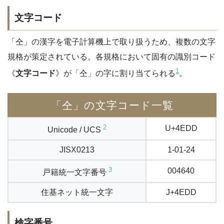
文字コード
「仝」の漢字を電子計算機上で取り扱うため、複数の文字
規格が策定されている。各規格において固有の識別コード
1
《
文字コード
》が「仝」の字に割り当てられる
。
「仝」の文字コード一覧
2
U+4EDD
Unicode / UCS
JISX0213
1-01-24
3
004640
戸籍統一文字番号
住基ネット統一文字
J+4EDD
検字番号