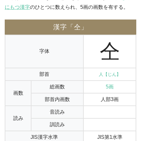
にもつ漢字
のひとつに数えられ、5画の画数を有する。
漢字「仝」
仝
字体
部首
人【じん】
総画数
5画
画数
部首内画数
人部3画
音読み
読み
訓読み
JIS漢字水準
JIS第1水準