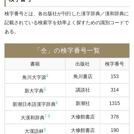
検字番号とは、各出版社が刊行した漢字辞典／漢和辞典に
記載されている検索字を効率よく探すための識別コードで
ある。
「仝」の検字番号一覧
書籍
出版社
検字番号
4
角川書店
153
角川大字源
5
講談社
314
新大字典
6
新潮社
1315
新潮日本語漢字辞典
7
8
大修館書店
378
大漢和辞典
9
大修館書店
190
大漢語林