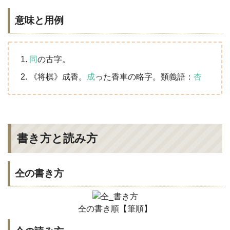
意味と用例
同
の古字。
《将棋》成香。
成
った香車の略字。類義語：
杏
書き方と読み方
仝の書き方
仝の書き順【筆順】