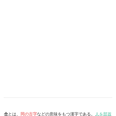
仝
とは、
同の古字
などの意味をもつ漢字である。
人を部首