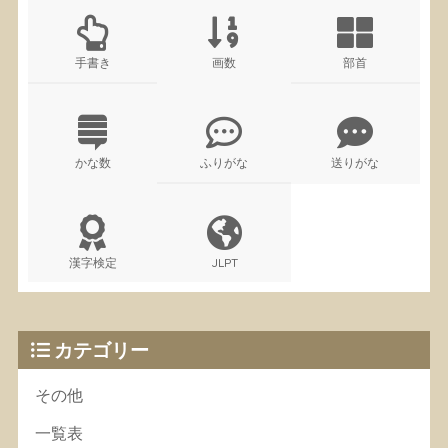
手書き
画数
部首
かな数
ふりがな
送りがな
漢字検定
JLPT
カテゴリー
その他
一覧表