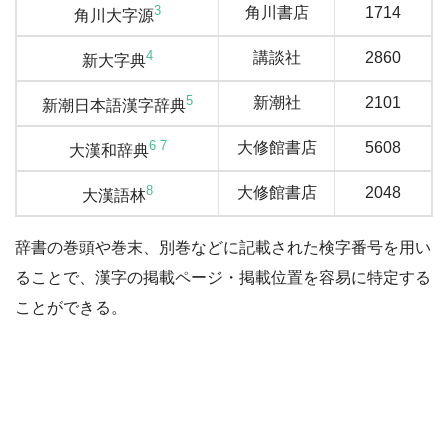
3
角川書店
1714
角川大字源
4
講談社
2860
新大字典
5
新潮社
2101
新潮日本語漢字辞典
6
7
大修館書店
5608
大漢和辞典
8
大修館書店
2048
大漢語林
辞書の巻頭や巻末、別巻などに記載された検字番号を用い
ることで、漢字の掲載ページ・掲載位置を容易に特定する
ことができる。