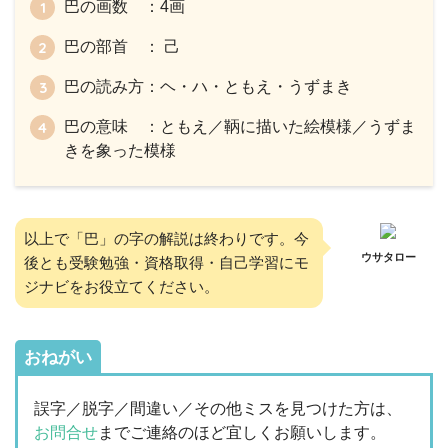
巴の画数 ：4画
巴の部首 ： 己
巴の読み方：ヘ・ハ・ともえ・うずまき
巴の意味 ：ともえ／鞆に描いた絵模様／うずま
きを象った模様
以上で「巴」の字の解説は終わりです。今
ウサタロー
後とも受験勉強・資格取得・自己学習にモ
ジナビをお役立てください。
おねがい
誤字／脱字／間違い／その他ミスを見つけた方は、
お問合せ
までご連絡のほど宜しくお願いします。