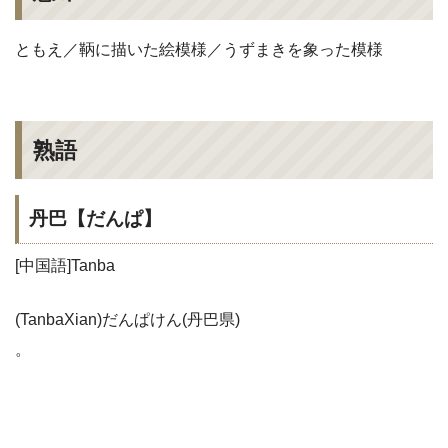
ともえ／鞆に描いた絵模様／うずまきを象った模様
熟語
丹巴【だんぱ】
[中国語]Tanba
(TanbaXian)だんぱけん(丹巴県)
。