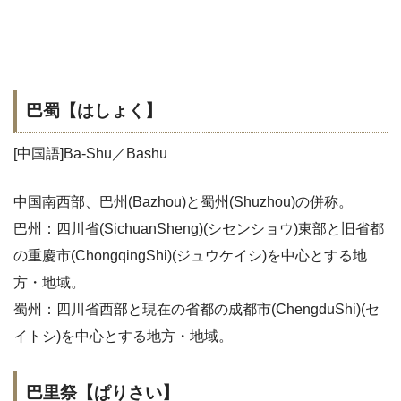
巴蜀【はしょく】
[中国語]Ba-Shu／Bashu
中国南西部、巴州(Bazhou)と蜀州(Shuzhou)の併称。
巴州：四川省(SichuanSheng)(シセンショウ)東部と旧省都
の重慶市(ChongqingShi)(ジュウケイシ)を中心とする地
方・地域。
蜀州：四川省西部と現在の省都の成都市(ChengduShi)(セ
イトシ)を中心とする地方・地域。
巴里祭【ぱりさい】