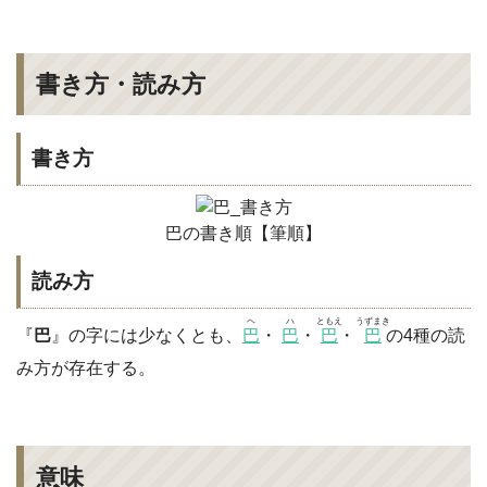
書き方・読み方
書き方
巴の書き順【筆順】
読み方
ヘ
ハ
ともえ
うずまき
『
巴
』の字には少なくとも、
巴
・
巴
・
巴
・
巴
の4種の読
み方が存在する。
意味