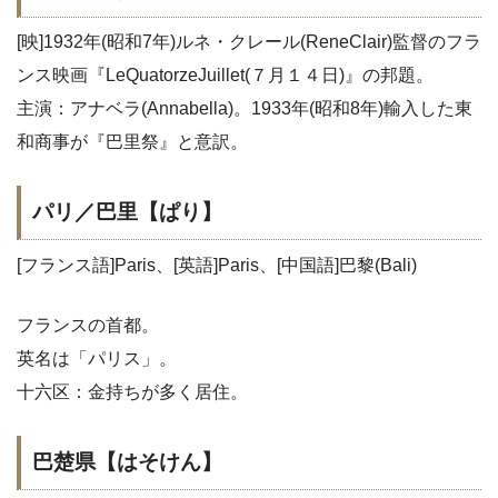
[映]1932年(昭和7年)ルネ・クレール(ReneClair)監督のフラ
ンス映画『LeQuatorzeJuillet(７月１４日)』の邦題。
主演：アナベラ(Annabella)。1933年(昭和8年)輸入した東
和商事が『巴里祭』と意訳。
パリ／巴里【ぱり】
[フランス語]Paris、[英語]Paris、[中国語]巴黎(Bali)
フランスの首都。
英名は「パリス」。
十六区：金持ちが多く居住。
巴楚県【はそけん】