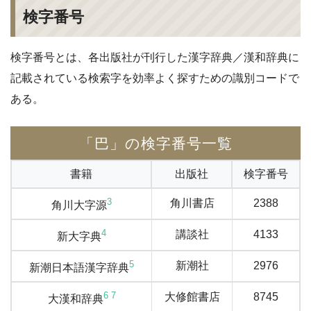
検字番号
検字番号とは、各出版社が刊行した漢字辞典／漢和辞典に
記載されている検索字を効率よく探すための識別コードで
ある。
「巴」の検字番号一覧
書籍
出版社
検字番号
3
角川書店
2388
角川大字源
4
講談社
4133
新大字典
5
新潮社
2976
新潮日本語漢字辞典
6
7
大修館書店
8745
大漢和辞典