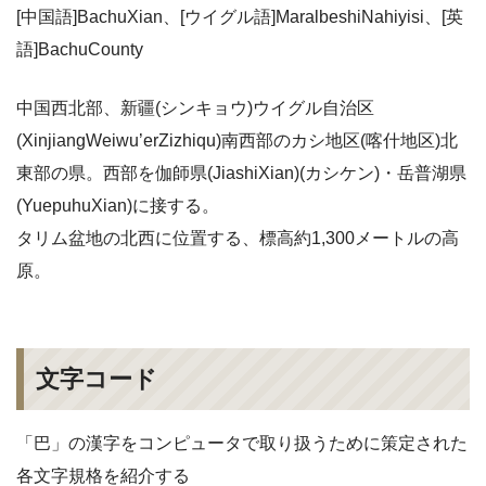
[中国語]BachuXian、[ウイグル語]MaralbeshiNahiyisi、[英
語]BachuCounty
中国西北部、新疆(シンキョウ)ウイグル自治区
(XinjiangWeiwu’erZizhiqu)南西部のカシ地区(喀什地区
)北
東部の県。西部を伽師県(JiashiXian)(カシケン)・岳普湖県
(YuepuhuXian)に接する。
タリム盆地の北西に位置する、標高約1,300メートルの高
原。
文字コード
「巴」の漢字をコンピュータで取り扱うために策定された
各文字規格を紹介する