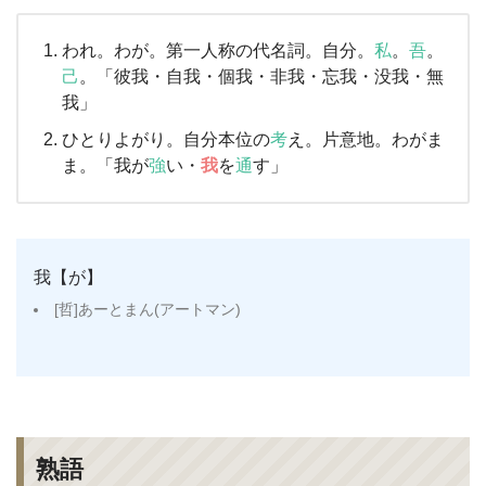
われ。わが。第一人称の代名詞。自分。
私
。
吾
。
己
。「彼我・自我・個我・非我・忘我・没我・無
我」
ひとりよがり。自分本位の
考
え。片意地。わがま
ま。「我が
強
い・
我
を
通
す」
我【が】
[哲]あーとまん(アートマン)
熟語