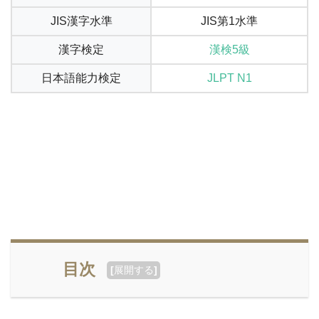
JIS漢字水準
JIS第1水準
漢字検定
漢検5級
日本語能力検定
JLPT N1
目次
[
展開する
]