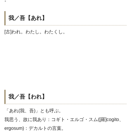
我／吾【あれ】
[古]われ。わたし。わたくし。
我／吾【われ】
「あれ(我、吾)」とも呼ぶ。
我思う、故に我あり：コギト・エルゴ・スム([羅]cogito、
ergosum)：デカルトの言葉。