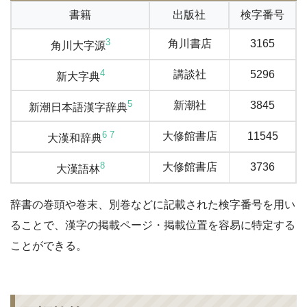
書籍
出版社
検字番号
3
角川書店
3165
角川大字源
4
講談社
5296
新大字典
5
新潮社
3845
新潮日本語漢字辞典
6
7
大修館書店
11545
大漢和辞典
8
大修館書店
3736
大漢語林
辞書の巻頭や巻末、別巻などに記載された検字番号を用い
ることで、漢字の掲載ページ・掲載位置を容易に特定する
ことができる。