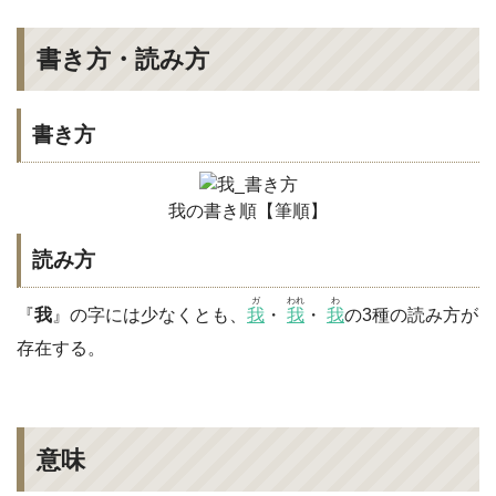
書き方・読み方
書き方
我の書き順【筆順】
読み方
ガ
われ
わ
『
我
』の字には少なくとも、
我
・
我
・
我
の3種の読み方が
存在する。
意味