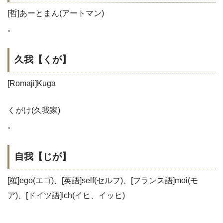
[哲]あーとまん(アートマン)
。
久我【くが】
[Romaji]Kuga
くがけ(久我家)
。
自我【じが】
[羅]ego(エゴ)、[英語]self(セルフ)、[フランス語]moi(モ
ア)、[ドイツ語]Ich(イヒ、イッヒ)
。