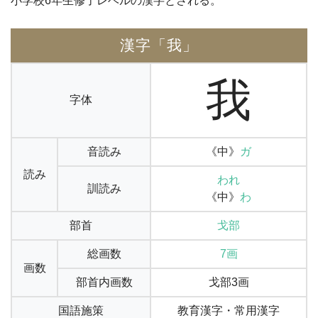
小学校6年生修了レベルの漢字とされる。
漢字「我」
我
字体
音読み
《中》
ガ
読み
われ
訓読み
《中》
わ
部首
戈部
総画数
7画
画数
部首内画数
戈部3画
国語施策
教育漢字・常用漢字