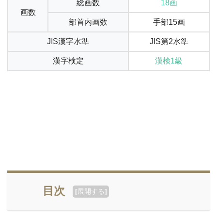
総画数
18画
画数
部首内画数
手部15画
JIS漢字水準
JIS第2水準
漢字検定
漢検1級
目次
[
展開する
]