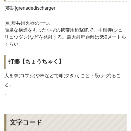
[英語]grenadedischarger
[軍]歩兵用火器の一つ。
簡単な構造をもった小型の携帯用迫撃砲で、手榴弾(シュ
リュウダン)などを発射する。最大射程距離は650メートル
くらい。
打擲【ちょうちゃく】
人を拳(コブシ)や棒などで叩(タタ)くこと・殴(ナグ)るこ
と。
。
文字コード