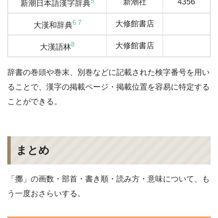
5
新潮社
4356
新潮日本語漢字辞典
6
7
大修館書店
大漢和辞典
8
大修館書店
大漢語林
辞書の巻頭や巻末、別巻などに記載された検字番号を用い
ることで、漢字の掲載ページ・掲載位置を容易に特定する
ことができる。
まとめ
「擲」の画数・部首・書き順・読み方・意味について、も
う一度おさらいする。