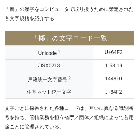
「擲」の漢字をコンピュータで取り扱うために策定された
各文字規格を紹介する
「擲」の文字コード一覧
1
U+64F2
Unicode
JISX0213
1-58-19
2
144810
戸籍統一文字番号
住基ネット統一文字
J+64F2
文字ごとに採番された各種コードは、互いに異なる識別番
号を持ち、管轄業務を担う省庁／団体／組織によって各用
途ごとに管理されている。