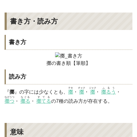
書き方・読み方
書き方
擲の書き順【筆順】
読み方
テキ
チャク
ジャク
ふるう
『
擲
』の字には少なくとも、
擲
・
擲
・
擲
・
擲るう
・
なげうつ
なぐる
すてる
擲つ
・
擲る
・
擲てる
の7種の読み方が存在する。
意味