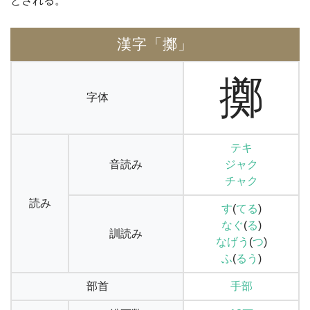
とされる。
漢字「擲」
擲
字体
テキ
音読み
ジャク
チャク
読み
す
(
てる
)
なぐ
(
る
)
訓読み
なげう
(
つ
)
ふ
(
るう
)
部首
手部