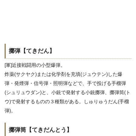
擲弾【てきだん】
[軍]近接戦闘用の小型爆弾。
炸薬(サクヤク)または化学剤を充填(ジュウテン)した爆
弾・発煙弾・信号弾・照明弾などで、手で投げる手榴弾
(シュリュウダン)と、小銃で発射する小銃擲弾、擲弾筒(ト
ウ)で発射するものの３種類がある。しゅりゅうだん(手榴
弾)。
擲弾筒【てきだんとう】