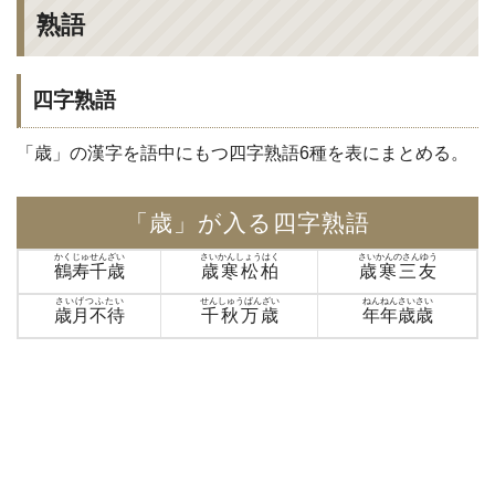
熟語
四字熟語
「歳」の漢字を語中にもつ四字熟語6種を表にまとめる。
「歳」が入る四字熟語
かくじゅせんざい
さいかんしょうはく
さいかんのさんゆう
鶴寿千歳
歳寒松柏
歳寒三友
さいげつふたい
せんしゅうばんざい
ねんねんさいさい
歳月不待
千秋万歳
年年歳歳