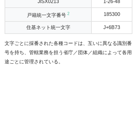
JISX0213
1-26-48
2
185300
戸籍統一文字番号
住基ネット統一文字
J+6B73
文字ごとに採番された各種コードは、互いに異なる識別番
号を持ち、管轄業務を担う省庁／団体／組織によって各用
途ごとに管理されている。