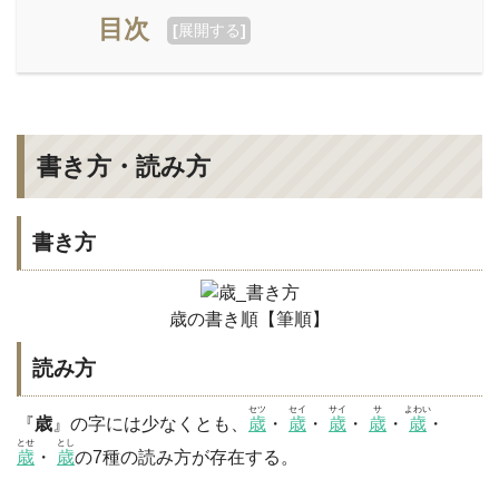
目次
[
展開する
]
書き方・読み方
書き方
歳の書き順【筆順】
読み方
セツ
セイ
サイ
サ
よわい
『
歳
』の字には少なくとも、
歳
・
歳
・
歳
・
歳
・
歳
・
とせ
とし
歳
・
歳
の7種の読み方が存在する。