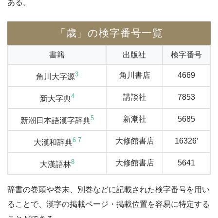
ある。
「歳」の検字番号一覧
書籍
出版社
検字番号
3
角川書店
4669
角川大字源
4
講談社
7853
新大字典
5
新潮社
5685
新潮日本語漢字辞典
6
7
大修館書店
16326’
大漢和辞典
8
大修館書店
5641
大漢語林
辞書の巻頭や巻末、別巻などに記載された検字番号を用い
ることで、漢字の掲載ページ・掲載位置を容易に特定する