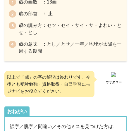
歳の画数 ：13画
歳の部首 ： 止
歳の読み方：セツ・セイ・サイ・サ・よわい・と
せ・とし
歳の意味 ：とし／とせ／一年／地球が太陽を一
周する期間
以上で「歳」の字の解説は終わりです。今
ウサタロー
後とも受験勉強・資格取得・自己学習にモ
ジナビをお役立てください。
おねがい
誤字／脱字／間違い／その他ミスを見つけた方は、